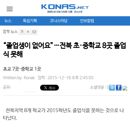
뉴스
특집기획
코나스마당
안보칼럼
깜짝 뉴스
“졸업생이 없어요”…전북 초·중학교 8곳 졸업
식 못해
초교 7곳·중학교 1곳
Written by.
Konas
입력 : 2015-12-18 오후 2:45:05
공유:
소셜댓글
: 0
전북지역 8개 학교가 2015학년도 졸업식을 못하는 것으로 나
타났다.