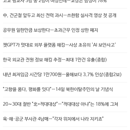
고교 평교사 3명 중 2명이 여성인데…교장은 남성이 78%
中, 건군절 앞두고 최신 전력 과시…쓰촨함 실사격 영상 첫 공개
공무원 일한만큼 보상한다…초과근무 인정 상한 폐지
챗GPT가 멋대로 외부 플랫폼 해킹…사상 초유의 'AI 보안사고'
한국 외교관 전원 정보 해킹 추정…최대 1만건 유출(종합)
내년 최저임금 시간당 1만700원…올해보다 3.7% 인상(종합2보)
"고향을 품다, 평화를 잇다"…14일 북한이탈주민의 날 기념식
20∼30대 절반 "北=적대대상"…"적대대상 아냐"는 18%에 그쳐
육·해·공군 부사관 4남매…"각자 위치에서 나라 지키죠"