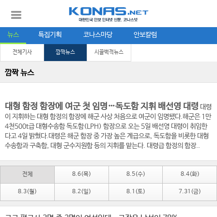
뉴스
특집기획
코나스마당
안보칼럼
전체기사
깜짝뉴스
시끌벅적뉴스
깜짝 뉴스
대형 함정 함장에 여군 첫 임명…독도함 지휘 배선영 대령
대령
이 지휘하는 대형 함정의 함장에 해군 사상 처음으로 여군이 임명됐다.해군은 1만
4천500t급 대형수송함 독도함(LPH) 함장으로 오는 5일 배선영 대령이 취임한
다고 4일 밝혔다.대령은 해군 함장 중 가장 높은 계급으로, 독도함을 비롯한 대형
수송함과 구축함, 대형 군수지원함 등의 지휘를 맡는다. 대령급 함정의 함장..
전체
8.6(목)
8.5(수)
8.4(화)
8.3(월)
8.2(일)
8.1(토)
7.31(금)