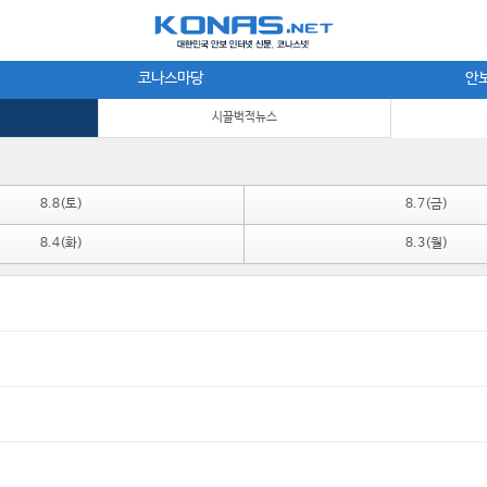
코나스마당
안
시끌벅적뉴스
8.8(토)
8.7(금)
8.4(화)
8.3(월)