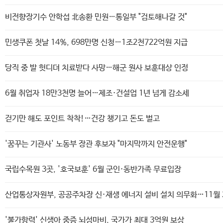
비전향장기수 안학섭 北송환 민원…통일부 "검토해나갈 것"
민생쿠폰 첫날 14%, 698만명 신청…1조2천722억원 지급
당직 중 발 헛디뎌 치료받다 사망…해군 원사 보훈대상 인정
6월 취업자 18만3천명 늘어…제조·건설업 1년 넘게 감소세
걷기만 해도 포인트 착착!…건강 챙기고 돈도 벌고
'꿈꾸는 기관사' 노동부 장관 후보자 "마지막까지 안전운행"
국립수목원 3곳, '호국보훈' 6월 군인·동반가족 무료입장
산업통상자원부, 공공주차장 신·재생 에너지 설비 설치 의무화…11월
'불가항력' 신생아 중증 뇌성마비, 국가가 최대 3억원 보상