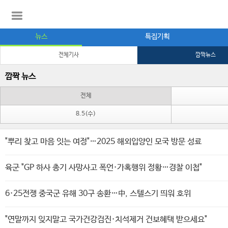
뉴스
특집기획
전체기사
깜짝뉴스
깜짝 뉴스
전체
8.5(수)
"뿌리 찾고 마음 잇는 여정"…2025 해외입양인 모국 방문 성료
육군 "GP 하사 총기 사망사고 폭언·가혹행위 정황…경찰 이첩"
6·25전쟁 중국군 유해 30구 송환…中, 스텔스기 띄워 호위
"연말까지 잊지말고 국가건강검진·치석제거 건보혜택 받으세요"