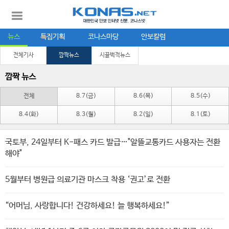
뉴스
특집기획
코나스마당
안보칼럼
전체기사
깜짝뉴스
시끌벅적뉴스
깜짝 뉴스
전체
8.7(금)
8.6(목)
8.5(수)
8.4(화)
8.3(월)
8.2(일)
8.1(토)
국토부, 24일부터 K-패스 카드 발급…"알뜰교통카드 사용자는 전환
해야"
5월부터 병원급 의료기관 마스크 착용 ‘권고’로 전환
“어머님, 사랑합니다! 건강하세요! 늘 행복하세요!”