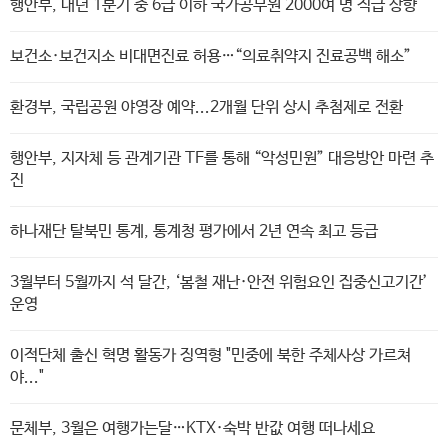
행안부, 내년 1분기 중 6급 이하 국가공무원 2000여 명 직급 상향
보건소·보건지소 비대면진료 허용…“의료취약지 진료공백 해소”
환경부, 국립공원 야영장 예약...2개월 단위 상시 추첨제로 전환
행안부, 지자체 등 관계기관 TF를 통해 “악성민원” 대응방안 마련 추
진
하나재단 탈북민 통계, 통계청 평가에서 2년 연속 최고 등급
3월부터 5월까지 석 달간, ‘봄철 재난·안전 위험요인 집중신고기간’
운영
이적단체 출신 혁명 활동가 징역형 "민중에 북한 주체사상 가르쳐
야..."
문체부, 3월은 여행가는달…KTX·숙박 반값 여행 떠나세요