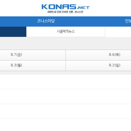
코나스마당
안
시끌벅적뉴스
8.7(금)
8.6(목)
8.3(월)
8.2(일)