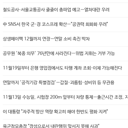
철도공사·서울교통공사 줄줄이 총파업 예고…열차대란 우려
中 SNS서 한국 군·경 코스프레 확산…"공권력 희화화 우려"
상생페이백 12월까지 연장…연말 소비 촉진 박차
공무원 '복종 의무' 76년만에 사라진다…위법 지휘는 거부 가능
11월19일부터 은행 영업점에서도 타행 계좌 조회·이체 가능해진다
연말까지 '공직기강 특별점검'…갑질·괴롭힘·성비위 등 무관용
11월13일 수능일, 시험장 200m 앞부터 차량 통제…출근시간 조정, 
이 대통령 "자주적 방산 역량 확고히 해야 한반도 평화 지켜"
육군참모총장 "장성으로서 내란행위 맞서지 못해 사과"