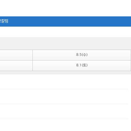
보칼럼
8.5(수)
8.1(토)