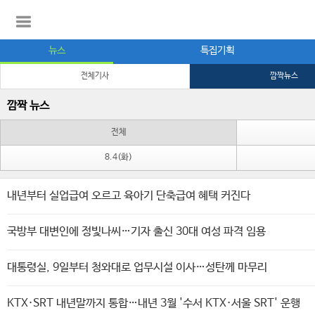
뉴스
특집기획
전체기사
깜짝뉴스
깜짝 뉴스
전체
8.4(화)
내년부터 실업급여 오르고 육아기 단축급여 혜택 커진다
국방부 대변인에 정빛나씨…기자 출신 30대 여성 파격 임용
대통령실, 9일부터 청와대로 업무시설 이사…성탄께 마무리
KTX·SRT 내년말까지 통합…내년 3월 '수서 KTX·서울 SRT' 운행