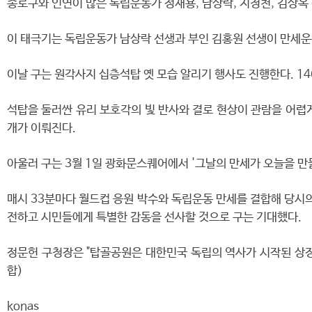
종로구와 인연이 많은 독립운동가 정재용, 남상락, 지청천, 김상옥
이 태극기는 독립운동가 남상락 선생과 부인 김홍원 선생이 만세운
이날 구는 원각사지 십층석탑 옛 모습 알리기 행사도 진행한다. 1
석탑을 둘러싼 유리 보호각의 빛 반사와 결로 현상이 관람을 어렵게
개가 이뤄진다.
아울러 구는 3월 1일 광화문스퀘어에서 '그날의 만세가 오늘을 만들
매시 33분마다 월드컵 응원 박수와 독립운동 만세를 결합해 당시
전하고 시민들에게 특별한 감동을 선사할 것으로 구는 기대했다.
정문헌 구청장은 "탑골공원은 대한민국 독립의 역사가 시작된 상징적
합)
konas