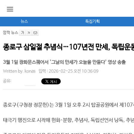
뉴스
특집기획
깜짝 뉴스
종로구 삼일절 추념식…107년전 만세, 독립운
3월 1일 광화문스퀘어서 '그날의 만세가 오늘을 만들다' 영상 송출
Written by.
konas
입력 : 2026-02-25 오전 10:36:09
공유:
종로구(구청장 정문헌)는 3월 1일 오후 2시 탑골공원에서 제107
태극기 행진으로 시작해 헌화·분향, 추념사, 독립선언서 낭독, 추