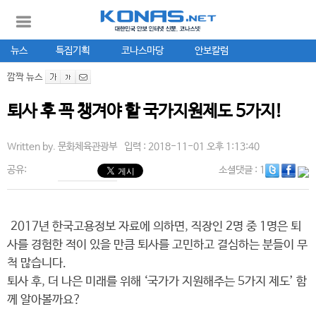
뉴스
특집기획
코나스마당
안보칼럼
깜짝 뉴스
퇴사 후 꼭 챙겨야 할 국가지원제도 5가지!
Written by.
문화체육관광부
입력 : 2018-11-01 오후 1:13:40
공유:
소셜댓글
: 1
2017년 한국고용정보 자료에 의하면, 직장인 2명 중 1명은 퇴
사를 경험한 적이 있을 만큼 퇴사를 고민하고 결심하는 분들이 무
척 많습니다.
퇴사 후, 더 나은 미래를 위해 ‘국가가 지원해주는 5가지 제도’ 함
께 알아볼까요?