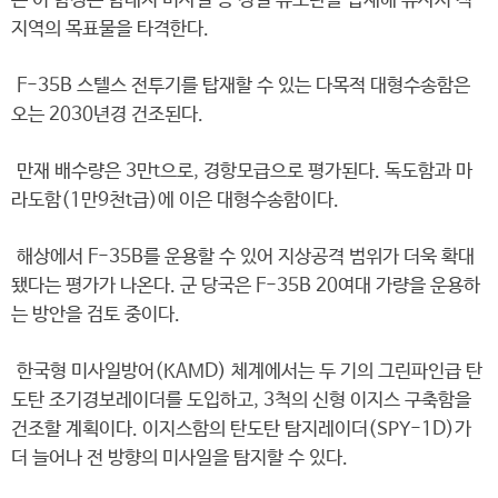
는 이 함정은 함대지 미사일 등 정밀 유도탄을 탑재해 유사시 적
지역의 목표물을 타격한다.
F-35B 스텔스 전투기를 탑재할 수 있는 다목적 대형수송함은
오는 2030년경 건조된다.
만재 배수량은 3만t으로, 경항모급으로 평가된다. 독도함과 마
라도함(1만9천t급)에 이은 대형수송함이다.
해상에서 F-35B를 운용할 수 있어 지상공격 범위가 더욱 확대
됐다는 평가가 나온다. 군 당국은 F-35B 20여대 가량을 운용하
는 방안을 검토 중이다.
한국형 미사일방어(KAMD) 체계에서는 두 기의 그린파인급 탄
도탄 조기경보레이더를 도입하고, 3척의 신형 이지스 구축함을
건조할 계획이다. 이지스함의 탄도탄 탐지레이더(SPY-1D)가
더 늘어나 전 방향의 미사일을 탐지할 수 있다.