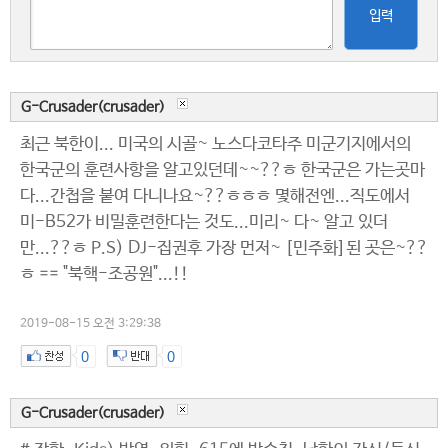
입력
G-Crusader(crusader)
최근 북한이... 미국의 시골~ 노스다코타주 미군기지에서의
한국군의 훈련사항을 알고있던데~~??ㅎ 한국군은 가는곳마
다...간첩을 붙여 다니나요~??ㅎㅎㅎ 몇해전엔...직도에서
미-B52가 비밀훈련한다는 것도...미리~ 다~ 알고 있더
만...??ㅎ P.S) DJ-집권후 가장 먼저~ [민주화]된 곳은~??
ㅎ == "북핵-조공원"...!!
2019-08-15 오전 3:29:38
0
0
G-Crusader(crusader)