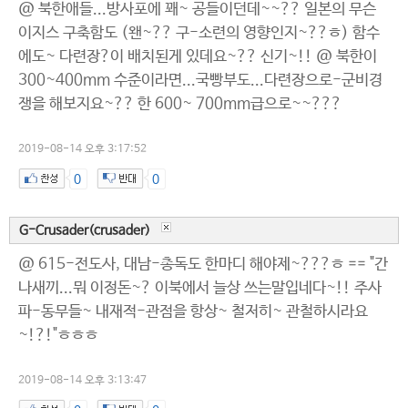
@ 북한애들...방사포에 꽤~ 공들이던데~~?? 일본의 무슨
이지스 구축함도 (왠~?? 구-소련의 영향인지~??ㅎ) 함수
에도~ 다련장?이 배치된게 있데요~?? 신기~!! @ 북한이
300~400mm 수준이라면...국빵부도...다련장으로-군비경
쟁을 해보지요~?? 한 600~ 700mm급으로~~???
2019-08-14 오후 3:17:52
0
0
G-Crusader(crusader)
@ 615-전도사, 대남-총독도 한마디 해야제~???ㅎ == "간
나새끼...뭐 이정돈~? 이북에서 늘상 쓰는말입네다~!! 주사
파-동무들~ 내재적-관점을 항상~ 철저히~ 관철하시라요
~!?!"ㅎㅎㅎ
2019-08-14 오후 3:13:47