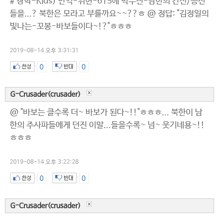
# 장학-Kids) 반역-위헌-615에 박수친-남한의 간신/등신
들을...? 북한은 모라고 부를까요~~??ㅎ @ 정답: "김정일의
빛나는-꼬봉-바보들이다~!?"ㅎㅎㅎ
2019-08-14 오후 3:31:31
0
0
G-Crusader(crusader)
@ "바보는 클수록 더~ 바보가 된다~!!"ㅎㅎㅎ... 북한이 남
한의 주사파들에게 던진 이말...들을수록~ 넘~ 웃기네용~!!
ㅎㅎㅎ
2019-08-14 오후 3:22:28
0
0
G-Crusader(crusader)