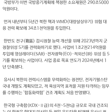
국방부가 이번 국방중기계획에 책정한 소요재원은 290조5000
억원이다.
먼저 내년부터 5년간 북한 핵과 WMD(대량살상무기) 위협 대
응 전력 확보에 34조1천억원을 투입한다.
한반도 전구(戰區) 감시정찰 능력 개선을 위해 2023년까지 군
정찰위성 5기를 전력화하기로 했다. 사업비 1조2천214억원을
투입해 영상레이더(SAR)·전자광학(EO)·적외선(IR) 위성 등 5
기를 확보하는 사업이다. 사업 종료 목표 연도가 2024년에서 1
년 단축됐다.
유사시 북한의 전력시스템을 무력화하는 정전탄, 전자기펄스탄
국내 개발도 계획되었고, 적 육상지역 표적을 지원 타격하는 임무
를 수행하는 '합동화력함' 건조 계획도 처음 반영됐다.
한국형 구축함(KDX-Ⅱ급)의 4천~5천t급 규모로 국내 건조되