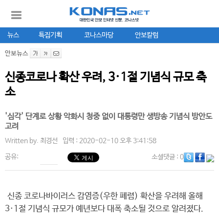
뉴스
특집기획
코나스마당
안보칼럼
안보뉴스
신종코로나 확산 우려, 3·1절 기념식 규모 축
소
'심각' 단계로 상황 악화시 청중 없이 대통령만 생방송 기념식 방안도
고려
Written by.
최경선
입력 : 2020-02-10 오후 3:41:58
공유:
소셜댓글
: 0
신종 코로나바이러스 감염증(우한 폐렴) 확산을 우려해 올해
3·1절 기념식 규모가 예년보다 대폭 축소될 것으로 알려졌다.