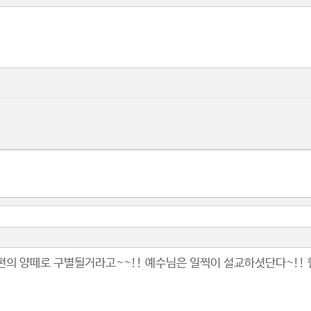
편의 양떼로 구별될거라고~~!! 예수님은 일찍이 설교하셧단다~!! 할렐