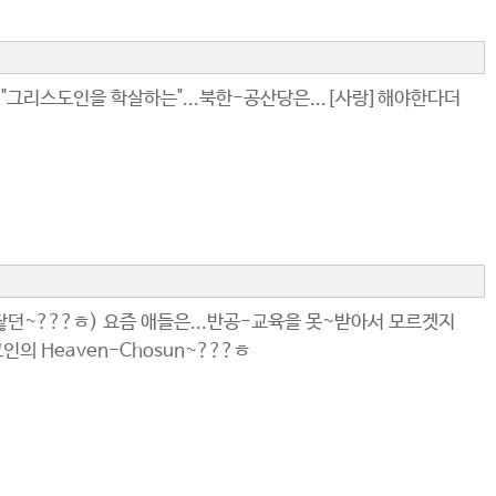
."그리스도인을 학살하는"...북한-공산당은...[사랑]해야한다더
르잖던~???ㅎ) 요즘 애들은...반공-교육을 못~받아서 모르겟지
인의 Heaven-Chosun~???ㅎ