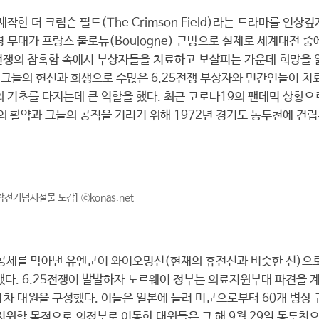
작한 더 크림슨 필드(The Crimson Field)라는 드라마를 인상
대가 프랑스 불로뉴(Boulogne) 근방으로 실제로 세계대전 중
전쟁의 참혹함 속에서 부상자들을 치료하고 보살피는 가운데 희망을 
 그들의 헌신과 희생으로 수많은 6.25전쟁 부상자와 민간인들이 
기초를 다지는데 큰 역할을 했다. 최근 코로나19의 팬데믹 상황
 활약과 그들의 공적을 기리기 위해 1972년 경기도 동두천에 건
전기념시설물 도감] ⓒkonas.net
춘계공세를 막아낸 유엔군이 와이오밍선(현재의 휴전선과 비슷한 선)으로
했다. 6.25전쟁이 발발하자 노르웨이 정부는 의료지원부대 파견을 계
1차 대원을 구성했다. 이들은 일본에 들러 미군으로부터 60개 병상
 지원할 목적으로 의정부로 이동한 대원들은 그 해 9월 29일 동두