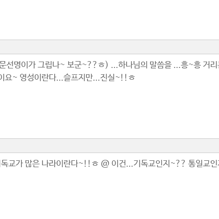
선명이가 그립나~ 보군~??ㅎ) ...하나님의 말씀을 ...흥~흥 거리는
이요~ 영성이란다...슬프지만...진실~!!ㅎ
기독교가 많은 나라이란다~!!ㅎ @ 이건...기독교인지~?? 통일교