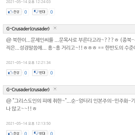
2021-05-14 오후 12:24:03
0
0
G-Crusader(crusader)
@ 북한이...문제인씨를 ...문목사로 부른다고라~???ㅎ (종북-문
직은...성경말씀에... 흥~흥 거리고~!!ㅎㅎㅎ == 한반도의 수준
2021-05-14 오후 12:21:34
0
0
G-Crusader(crusader)
@ "그리스도인의 피에 취한~"...순-엉터리 인본주의-민주화-
나 많고~~!!ㅎ
2021-05-14 오후 12:13:50
0
0