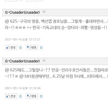
G-Crusader(crusader)
@ 625-구국의 영웅, 백선엽 장로님을...그렇게~ 홀대하면서.
라~!!ㅎㅎㅎ == 한국-기독교내의 순-엉터리-좌빨-영성들~!
2021-05-14 오후 12:12:21
0
0
G-Crusader(crusader)
@ 625때도...그렇잖니~?? 반공-진리수호인사들은...친일파로
~!??ㅎ @ MH정권때부턴...6.25날 아침 9시에...KBS에서.
2021-05-14 오후 12:10:34
0
0