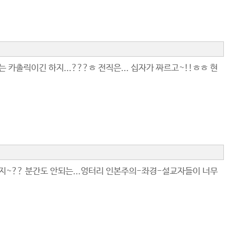
 카촐릭이긴 하지...???ㅎ 전직은... 십자가 짜르고~!!ㅎㅎ 현
인지~?? 분간도 안되는...엉터리 인본주의-좌경-설교자들이 너무