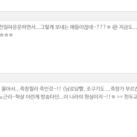
..친일파운운하면서...그렇게 보내는 애들이잖네~???ㅎ @ 지금도..
!ㅎㅎㅎ
 몰아서...죽창찔러 죽인것~!! (남로당빨, 조구기도 ...죽창가 부
.. 노근리-학살 이런게 방송타던...이 나라의 현실이지~!!ㅎ == 힌두교