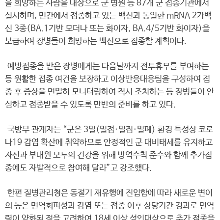
을 희망하는 사람을 대상으로 군 병원 등 87개 군 접종기관에서
실시하며, 민간에서 접종하고 있는 백신과 동일한 mRNA 2가백
신 3종(BA.1기반 모더나 또는 화이자, BA.4/5기반 화이자)을
보급하여 장병들이 희망하는 백신으로 접종할 계획이다.
예방접종을 받은 장병에게는 다음날까지 전투휴무를 부여하는
등 원활한 접종 여건을 보장하고 이상반응대응팀을 구성하여 접
종 후 증상을 면밀히 모니터링하여 적시 조치하는 등 장병들이 안
심하고 접종받을 수 있도록 만반의 준비를 하고 있다.
국방부 관계자는 “군은 3밀(밀접·밀집·밀폐) 환경 특성상 코로
나19 감염 확산에 취약하므로 안정적인 군 대비태세를 유지하고
자신과 부대원 모두의 건강을 위해 방역수칙 준수와 함께 추가접
종에도 자발적으로 참여해 달라”고 강조했다.
한편 질병관리청은 동절기 재유행에 진입함에 따라 새로운 변이
의 높은 면역회피성과 감염 또는 접종 이후 상당기간 경과로 면역
력이 약화된 점을 고려하여 18세 이상 성인대상으로 추가 접종을