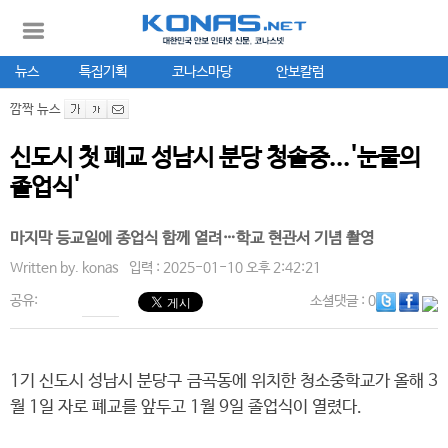
뉴스
특집기획
코나스마당
안보칼럼
깜짝 뉴스
신도시 첫 폐교 성남시 분당 청솔중...'눈물의
졸업식'
마지막 등교일에 종업식 함께 열려…학교 현관서 기념 촬영
Written by.
konas
입력 : 2025-01-10 오후 2:42:21
공유:
소셜댓글
: 0
1기 신도시 성남시 분당구 금곡동에 위치한 청소중학교가 올해 3
월 1일 자로 폐교를 앞두고 1월 9일 졸업식이 열렸다.