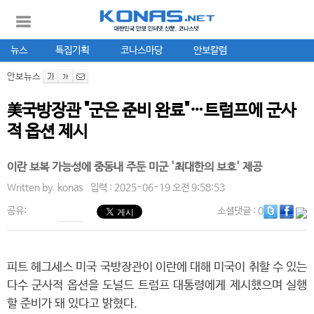
뉴스
특집기획
코나스마당
안보칼럼
안보뉴스
美국방장관 "군은 준비 완료"…트럼프에 군사
적 옵션 제시
이란 보복 가능성에 중동내 주둔 미군 '최대한의 보호' 제공
Written by.
konas
입력 : 2025-06-19 오전 9:58:53
공유:
소셜댓글
: 0
피트 헤그세스 미국 국방장관이 이란에 대해 미국이 취할 수 있는
다수 군사적 옵션을 도널드 트럼프 대통령에게 제시했으며 실행
할 준비가 돼 있다고 밝혔다.