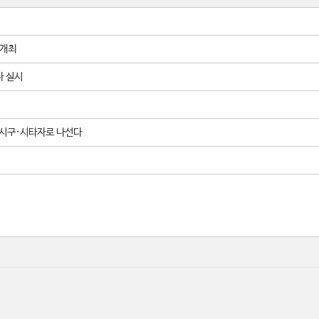
 개최
사 실시
즌 시구·시타자로 나선다