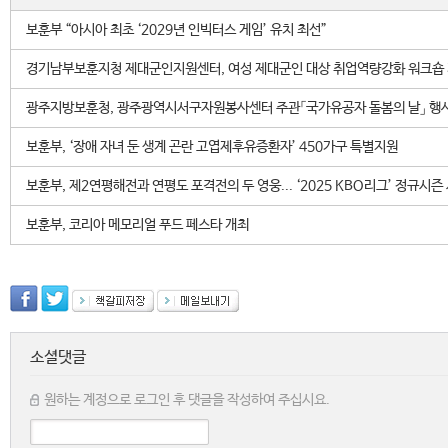
보훈부 “아시아 최초 ‘2029년 인빅터스 게임’ 유치 최선”
경기남부보훈지청 제대군인지원센터, 여성 제대군인 대상 취업역량강화 워크숍
광주지방보훈청, 광주광역시서구자원봉사센터 주관「국가유공자 돌봄의 날」 행
보훈부, ‘장애 자녀 둔 생계 곤란 고엽제후유증환자’ 450가구 특별지원
보훈부, 제2연평해전과 연평도 포격전의 두 영웅... ‘2025 KBO리그’ 정규시
보훈부, 코리아 메모리얼 푸드 페스타 개최
소셜댓글
원하는 계정으로 로그인 후 댓글을 작성하여 주십시요.