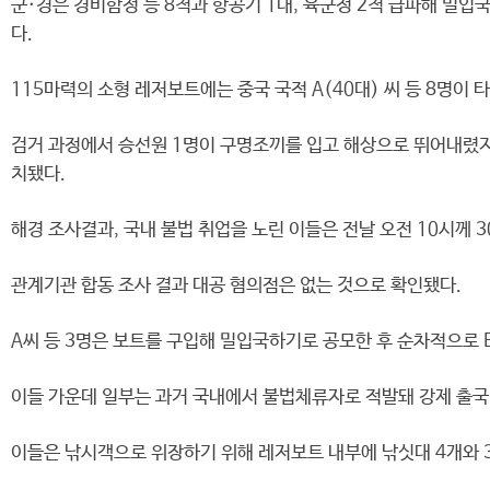
군·경은 경비함정 등 8척과 항공기 1대, 육군정 2척 급파해 밀입
다.
115마력의 소형 레저보트에는 중국 국적 A(40대) 씨 등 8명이 
검거 과정에서 승선원 1명이 구명조끼를 입고 해상으로 뛰어내렸지
치됐다.
해경 조사결과, 국내 불법 취업을 노린 이들은 전날 오전 10시께
관계기관 합동 조사 결과 대공 혐의점은 없는 것으로 확인됐다.
A씨 등 3명은 보트를 구입해 밀입국하기로 공모한 후 순차적으로 B
이들 가운데 일부는 과거 국내에서 불법체류자로 적발돼 강제 출국
이들은 낚시객으로 위장하기 위해 레저보트 내부에 낚싯대 4개와 30