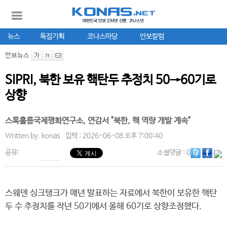
뉴스
특집기획
코나스마당
안보칼럼
안보뉴스
SIPRI, 북한 보유 핵탄두 추정치 50→60기로
상향
스톡홀름국제평화연구소, 연감서 "북한, 핵 역량 개발 계속"
Written by.
konas
입력 : 2026-06-08 오후 7:00:40
공유:
소셜댓글
: 0
스웨덴 싱크탱크가 매년 발표하는 자료에서 북한이 보유한 핵탄
두 수 추정치를 작년 50기에서 올해 60기로 상향조정했다.