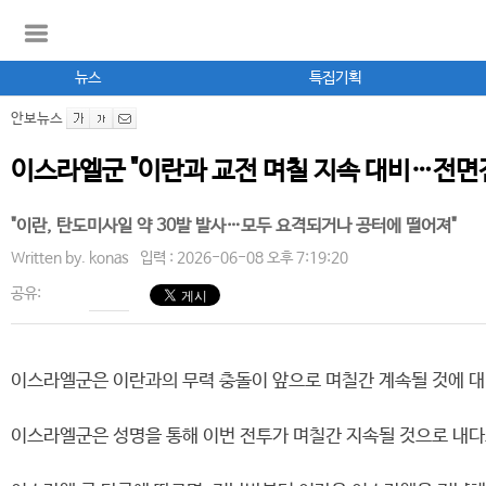
뉴스
특집기획
안보뉴스
이스라엘군 "이란과 교전 며칠 지속 대비…전면
"이란, 탄도미사일 약 30발 발사…모두 요격되거나 공터에 떨어져"
Written by.
konas
입력 : 2026-06-08 오후 7:19:20
공유:
이스라엘군은 이란과의 무력 충돌이 앞으로 며칠간 계속될 것에 대
이스라엘군은 성명을 통해 이번 전투가 며칠간 지속될 것으로 내다