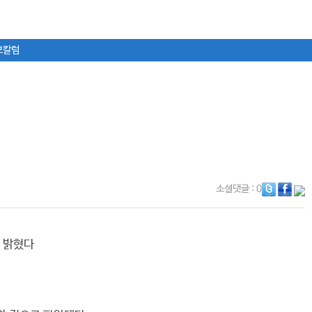
보칼럼
소셜댓글
: 0
 밝혔다