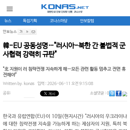
뉴스
특집기획
코나스마당
안보칼럼
안보뉴스
韓-EU 공동성명…"러시아-북한 간 불법적 군
사협력 강력히 규탄"
"北 지원이 러 침략전쟁 지속하게 해…모든 관련 활동 멈추고 전면 휴
전해야"
Written by.
konas
입력 : 2026-06-11 오전 9:15:08
공유:
소셜댓글
: 0
한국과 유럽연합(EU)이 10일(현지시간) "러시아의 우크라이나
에 대한 침략전쟁 지속을 가능하게 하는 제삼자의 지원, 특히 북