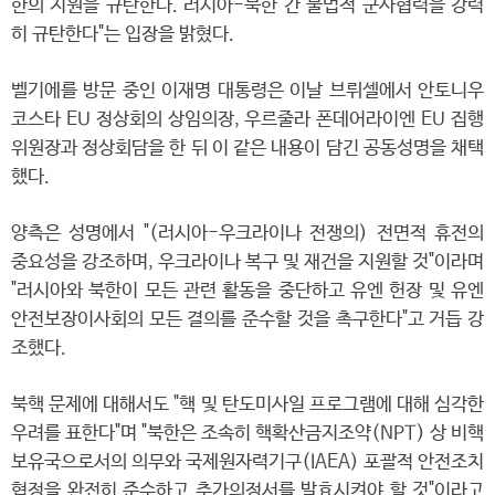
한의 지원을 규탄한다. 러시아-북한 간 불법적 군사협력을 강력
히 규탄한다"는 입장을 밝혔다.
벨기에를 방문 중인 이재명 대통령은 이날 브뤼셀에서 안토니우
코스타 EU 정상회의 상임의장, 우르줄라 폰데어라이엔 EU 집행
위원장과 정상회담을 한 뒤 이 같은 내용이 담긴 공동성명을 채택
했다.
양측은 성명에서 "(러시아-우크라이나 전쟁의) 전면적 휴전의
중요성을 강조하며, 우크라이나 복구 및 재건을 지원할 것"이라며
"러시아와 북한이 모든 관련 활동을 중단하고 유엔 헌장 및 유엔
안전보장이사회의 모든 결의를 준수할 것을 촉구한다"고 거듭 강
조했다.
북핵 문제에 대해서도 "핵 및 탄도미사일 프로그램에 대해 심각한
우려를 표한다"며 "북한은 조속히 핵확산금지조약(NPT) 상 비핵
보유국으로서의 의무와 국제원자력기구(IAEA) 포괄적 안전조치
협정을 완전히 준수하고 추가의정서를 발효시켜야 할 것"이라고