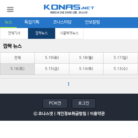
뉴스
특집기획
코나스마당
안보칼럼
전체기사
깜짝뉴스
시끌벅적뉴스
깜짝 뉴스
전체
5.19(화)
5.18(월)
5.17(일)
5.16(토)
5.15(금)
5.14(목)
5.13(수)
1
PC버전
로그인
ⓒ 코나스넷 |
개인정보취급방침
|
이용약관