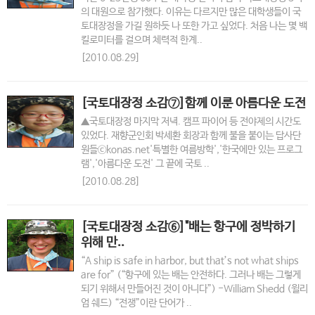
의 대원으로 참가했다. 이유는 다르지만 많은 대학생들이 국
토대장정을 가길 원하듯 나 또한 가고 싶었다. 처음 나는 몇 백
킬로미터를 걸으며 체력적 한계..
[2010.08.29]
[국토대장정 소감⑦]함께 이룬 아름다운 도전
▲국토대장정 마지막 저녁. 캠프 파이어 등 전야제의 시간도
있었다. 재향군인회 박세환 회장과 함께 불을 붙이는 답사단
원들ⓒkonas.net'특별한 여름방학','한국에만 있는 프로그
램','아름다운 도전' 그 끝에 국토 ..
[2010.08.28]
[국토대장정 소감⑥]"배는 항구에 정박하기
위해 만..
“A ship is safe in harbor, but that’s not what ships
are for” (“항구에 있는 배는 안전하다. 그러나 배는 그렇게
되기 위해서 만들어진 것이 아니다”) -William Shedd (윌리
엄 쉐드) “전쟁”이란 단어가 ..