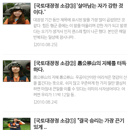
[국토대장정 소감③]'살아남는 자가 강한 것
이다.'
대장정 기간 동안 제목에 표시된 말을 가장 많이 곱씹었던 것
같다. 힘든 행군 중에는 이 말을 떠올리며 강한 자가 되고 말겠
다는 오기가 생겨서 인지 괜스레 힘이 나곤 했다. 본인은 매일
반복되는 일상에 잠시나마..
[2010.08.25]
[국토대장정 소감②] 愚公移山의 지혜를 터득
하다.
愚公移山의 지혜 愚公移山. 우공이산이란 어리석은 영감이 산
을 옮긴다는 뜻으로, 쉬지 않고 꾸준하게 한 가지 일만 열심히
하면 마침내 큰일을 이룰 수 있다는 의미의 사자성어이다. 어
쩌면 우리가 11박 12일 동..
[2010.08.24]
[국토대장정 소감①] "결국 승리는 가장 끈기
있게 ..