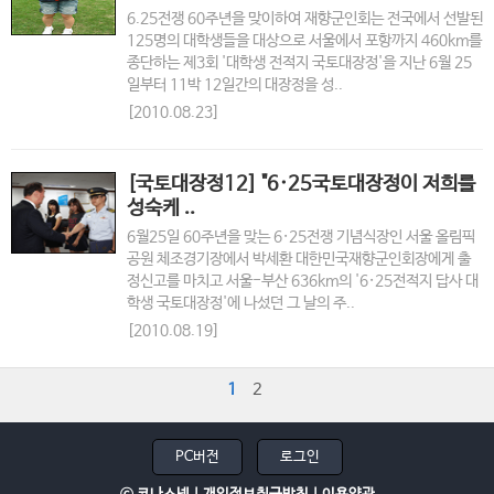
6.25전쟁 60주년을 맞이하여 재향군인회는 전국에서 선발된
125명의 대학생들을 대상으로 서울에서 포항까지 460km를
종단하는 제3회 '대학생 전적지 국토대장정'을 지난 6월 25
일부터 11박 12일간의 대장정을 성..
[2010.08.23]
[국토대장정12] "6·25국토대장정이 저희를
성숙케 ..
6월25일 60주년을 맞는 6·25전쟁 기념식장인 서울 올림픽
공원 체조경기장에서 박세환 대한민국재향군인회장에게 출
정신고를 마치고 서울-부산 636km의 '6·25전적지 답사 대
학생 국토대장정'에 나섰던 그 날의 주..
[2010.08.19]
1
2
PC버전
로그인