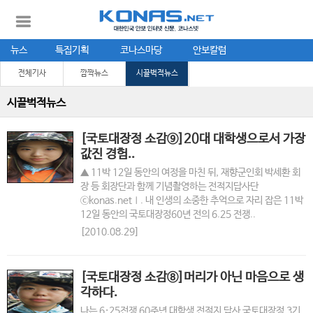
뉴스
특집기획
코나스마당
안보칼럼
전체기사
깜짝뉴스
시끌벅적뉴스
시끌벅적뉴스
[국토대장정 소감⑨]20대 대학생으로서 가장
값진 경험..
▲ 11박 12일 동안의 여정을 마친 뒤, 재향군인회 박세환 회
장 등 회장단과 함께 기념촬영하는 전적지답사단
ⓒkonas.netⅠ. 내 인생의 소중한 추억으로 자리 잡은 11박
12일 동안의 국토대장정60년 전의 6.25 전쟁..
[2010.08.29]
[국토대장정 소감⑧]머리가 아닌 마음으로 생
각하다.
나는 6·25전쟁 60주년 대학생 전적지 답사 국토대장정 3기