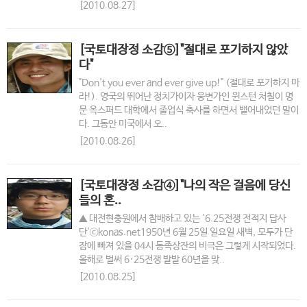
[2010.08.27]
[국토대장정 소감⑤]"절대로 포기하지 않았
다"
"Don't you ever and ever give up!" (절대로 포기하지 마
라!). 영국의 뛰어난 정치가이자 웅변가인 윈스턴 처칠이 명
문 옥스퍼드 대학에서 졸업식 축사를 하면서 뱉어내었던 말이
다. 그동안 미국에서 오..
[2010.08.26]
[국토대장정 소감④]"나의 작은 걸음에 당신
들의 혼..
▲ 대전현충원에서 참배하고 있는 '6.25전쟁 전적지 답사
단'ⓒkonas.net1950년 6월 25일 일요일 새벽, 모두가 단
잠에 빠져 있을 04시 동족상잔의 비극은 그렇게 시작되었다.
올해로 벌써 6·25전쟁 발발 60년을 맞..
[2010.08.25]