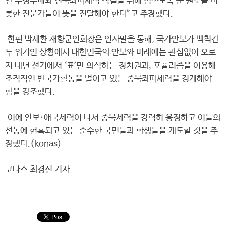
안 부정부패와 친북좌파세력 척결을 위해 힘쓰도록 군 원로를 비
롯한 전문가들이 뜻을 전달해야 한다”고 주장했다.
한편 박세환 재향군인회장은 인사말을 통해, 국가안보가 백척간
두 위기인 상황에서 대한민국의 안보와 미래에는 관심없이 오로
지 내년 선거에서 ‘표’만 의식하는 정치권과, 포퓰리즘을 이용해
조직적인 반국가활동을 벌이고 있는 종북좌파세력을 경계해야
함을 강조했다.
이에 안보·애국세력이 나서 종북세력을 강력히 응징하고 이들의
선동에 현혹되고 있는 순수한 국민들과 학생들을 계도할 것을 주
장했다.(konas)
코나스 최경선 기자