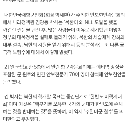
한미동맹의 와해를 의미한다”
대한민국재향군인회(회장 박세환)가 주최한 안보현안자문회의
에서 나라정책원 김광동 박사는 ‘북한이 왜 NLL 도발을 했을
까?’란 질문을 던진 후, 많은 사람들이 이유로 제기했던 이명박
정부의 대북정책을 실패로 돌리기 위해, 북한의 세습체제 강화와
내부 결속, 남한의 지원을 얻기 위해서 등의 분석과는 또 다른 궁
극적 노림수에 대해서 이렇게 밝혔다.
21일 국방회관 5층에서 열린 향군자문회의에는 예비역 장성을
포함한 군 원로와 민간 안보전문가 70여 명이 참석해 안보현안을
논의했다.
김 박사는 북한의 핵개발 목표는 중간단계로 ‘한반도 비핵지대
화’이며 이것은 “핵무기를 보유한 국가의 군대가 한반도에 존재
하는 것을 반대하는 것”을 뜻하며, 이 역시 ‘주한미군 철수’를 의
미한다고 주장했다.