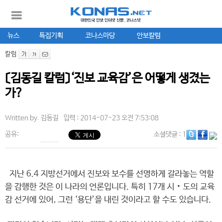
뉴스
특집기획
코나스마당
안보칼럼
칼럼
〔김동길 칼럼〕‘진보 교육감’은 어떻게 생겼는
가?
Written by.
김동길
입력 : 2014-07-23 오전 7:53:08
공유:
소셜댓글
: 1
지난 6.4 지방선거에서 진보와 보수를 선명하게 갈라놓는 역할
을 감행한 것은 이 나라의 언론입니다. 특히 17개 시‧도의 교육
감 선거에 있어, 그런 ‘용단’을 내린 것이라고 할 수도 있습니다.