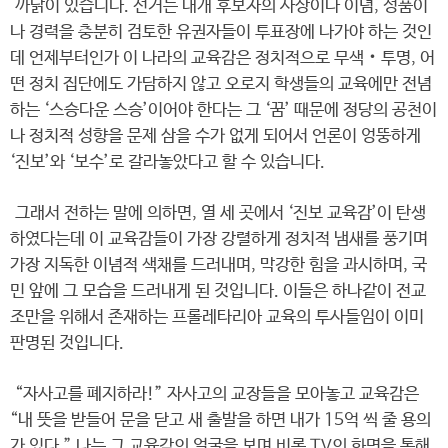
까닭이 있습니다. 선거는 대개 후보자의 사상이나 이념, 성품이
나 경력을 충분히 검토한 유권자들이 투표장에 나가야 하는 것인
데 언제부터인가 이 나라의 교육감은 정치적으로 무색‧투명, 어
떤 정치 집단에도 가담하지 않고 오로지 학생들의 교육에만 전념
하는 ‘스승다운 스승’이어야 한다는 그 ‘꿈’ 때문에 정당의 공천이
나 정치적 성향을 문제 삼을 수가 없게 되어서 언론이 엉뚱하게
‘진보’와 ‘보수’로 갈라놓았다고 할 수 있습니다.
그래서 전하는 말에 의하면, 열 세 곳에서 ‘진보 교육감’이 탄생
하였다는데 이 교육감들이 가장 강렬하게 정치적 냄새를 풍기며
가장 지독한 이념적 색채를 드러내며, 막강한 힘을 과시하며, 국
민 앞에 그 모습을 드러내게 된 것입니다. 이들은 하나같이 전교
조만을 위해서 존재하는 프롤레타리아 교육의 투사들임이 이미
판명된 것입니다.
“자사고를 폐지하라!” 자사고의 교장들을 모아놓고 교육감은
“내 뜻을 받들어 문을 닫고 새 출발을 하면 내가 15억 씩 줄 용의
가 있다.” 나는 그 교육감의 얼굴을 보며 비록 TV의 화면을 통해