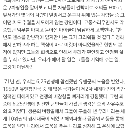
영화에서 가장 압권은 좁은 2차선 도로에서 이 차량이 전사자의
운구차량임을 알아보고 다른 차량들이 깜빡이로 조의를 표하고,
앞서가던 몇대의 차량이 앞장서고 운구차 뒤에 있는 차량들 중 그
어떤 차도 추월을 시도하지 않는 장면이다. 고통스러우면서도 막
중했던 임무를 마치고 돌아온 마이클이 담담하게 고백한다. “한
번도 챈스를 만난적이 없지만 나는 그가 그리워질 것 같다.” 영화
에서 말하고자 하는 핵심이 바로 이것이 아니었을까? 한번도 본
적이 없지만 그들의 희생으로 인해서 우리가 편안하고 안정된 삶
을 누리고 있다면, 우리가 해야 할 일은 그들을 기억해 주는 일.
그것이 아닐까?
71년 전, 우리는 6.25전쟁에 참전했던 유엔군의 도움을 받았다.
1950년 유엔참전국 중 꽤 많은 국가들이 제2차 세계대전의 직간
접적인 피해자였고 전쟁의 비참함을 뼈저리게 경험했다. 그런 와
중에 6.25전쟁에 참전한 군인들이 가졌던 생각은 오직 자유수호
의 의지였다. 생존의 벼랑끝에서 그들이 구출해 낸 우리나라는 세
계 10위권의 경제대국이 되었고 해외파병과 공공외교 등을 통해
도움을 받던 나라에서 도움을 주는 나라로 성장해 그 은혜에 보답