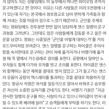
지 않아도 되는 상황임에도 미 동부에서 머나먼 와이오밍 주까지
운구하겠다고 한 것이다. 이유는 다른 사람들은 이라크전장에 나
가 있는데 자기는 본국에서 정보장교로 남아 편하게 가족들과 함
께 지내는 것을 마음의 짐으로 느꼈기 때문이다. 군인을 주제로
하는 영화임에도 전투장면 한번 없이 담담하게 챈스 일병의 운구
과정을 그려낸다. 그런데도 많은 사람들에게 감동을 주고 짙은 여
운을 남겼다. 영화는 시종일관 ‘군인을 어떻게 대하는가’를 거의
로드무비처럼 보여준다. 챈스 일병을 운구하는 마이클은 주의사
항을 숙지한대로 운구하는 관이 차에 옮겨지거나 비행기에 옮겨
질 때 꼭 옆에서 거수경례로 경의를 표한다. 공항에서 일하던 노
무자들도 함께 다가와 모자를 벗고 조의를 표한다. 마이클은 챈스
와 함께하는 동안 제복을 절대로 벗지 않았고 그가 들고가는 챈스
의 유품이 공항의 엑스레이를 통과하는 것을 절대로 허용하지 않
았다. 항공사 직원은 좌석을 일등석으로 알아서 바꿔주고 승무원
은 자신의 소중한 십자가를 건네기도 한다. 비행기 기장은 “지금
전사한 일병의 운구를 하는 사람이 타고 있으니 마이클이 먼저 내
릴 수 있도록 배려해 달라”고 승객들에게 부탁을 하기도 한다. 이