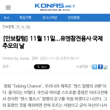
뉴스
특집기획
코나스마당
안보칼럼
안보칼럼
[안보칼럼] 11월 11일...유엔참전용사 국제
추모의 날
Written by.
konas
입력 : 2021-11-02 오전 9:36:13
공유:
소셜댓글
: 0
영화 ‘Taking Chance’, 우리나라 제목은 ‘챈스 일병의 귀환’이
다. 줄거리는 이렇다. 주인공 마이클 스트로블 중령은 이라크전에
서 전사한 ‘챈스 펠프스’ 일병의 운구를 직접 하겠다고 나선다. 그
와 동향인 것을 제외하면 전혀 모르는 사람이고 굳이 자신이 나서