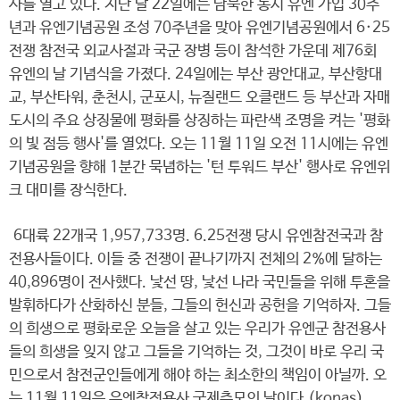
사를 열고 있다. 지난 달 22일에는 남북한 동시 유엔 가입 30주
년과 유엔기념공원 조성 70주년을 맞아 유엔기념공원에서 6·25
전쟁 참전국 외교사절과 국군 장병 등이 참석한 가운데 제76회
유엔의 날 기념식을 가졌다. 24일에는 부산 광안대교, 부산항대
교, 부산타워, 춘천시, 군포시, 뉴질랜드 오클랜드 등 부산과 자매
도시의 주요 상징물에 평화를 상징하는 파란색 조명을 켜는 '평화
의 빛 점등 행사'를 열었다. 오는 11월 11일 오전 11시에는 유엔
기념공원을 향해 1분간 묵념하는 '턴 투워드 부산' 행사로 유엔위
크 대미를 장식한다.
6대륙 22개국 1,957,733명. 6.25전쟁 당시 유엔참전국과 참
전용사들이다. 이들 중 전쟁이 끝나기까지 전체의 2%에 달하는
40,896명이 전사했다. 낯선 땅, 낯선 나라 국민들을 위해 투혼을
발휘하다가 산화하신 분들, 그들의 헌신과 공헌을 기억하자. 그들
의 희생으로 평화로운 오늘을 살고 있는 우리가 유엔군 참전용사
들의 희생을 잊지 않고 그들을 기억하는 것, 그것이 바로 우리 국
민으로서 참전군인들에게 해야 하는 최소한의 책임이 아닐까. 오
는 11월 11일은 유엔참전용사 국제추모의 날이다.(konas)