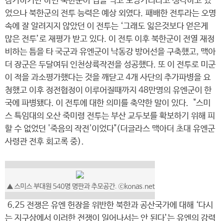
참가하기만 하면 북한군이 겁을 먹고 도망가리라고 생각하고 있
었으나 북한군의 전투 능력은 예상 외였다. 패배한 전투라는 오명
속에 잘 알려지지 않았던 이 전투는 ‘그래도 잃은것보다 얻은게
많은 전투’로 재평가 받고 있다. 이 전투 이후 북한군이 전열 재정
비하는 틈을 타 국군과 유엔군이 낙동강 방어선을 구축했고, 맥아
더 장군은 두달여뒤 인천상륙작전을 성공했다. 또 이 전투로 미군
이 적을 과소평가했다는 것을 깨닫고 4개 사단의 추가파병을 요
청했고 이후 정전협정이 이루어질때까지 48만명의 유엔군이 한
국에 파병됐다. 이 전투에 대한 의미를 축약한 말이 있다. "스미
스 특임대의 오산 죽미령 전투는 부산 교두보를 확보하기 위해 피
할 수 없었던 '죽음의 작전'이었다"(더글라스 맥아더 초대 유엔군
사령관 전후 회고록 중).
▲ 스미스 부대원 540명 명판과 추모공간. ⓒkonas.net
6.25 전쟁은 유엔 헌장을 위반한 북한과 공산국가에 대해 ‘다시
는 지구상에서 이러한 전쟁이 일어나서는 안 된다’는 유엔의 강력