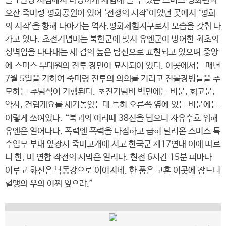
를 1인칭 시점에서 다양하게 체험해 볼 수 있는 스미스 평화관과
오산 죽미령 평화공원이 있어 ‘전쟁의 시작’이었던 곳에서 ‘평화
의 시작’을 향해 나아가는 역사.평화체험지구로서 모습을 갖춰 나
가고 있다. 초전기념비는 북한군에 맞서 유엔군이 방어한 최초의
성벽임을 나타내는 세 겹의 높은 탑신으로 표현되고 있으며 중앙
에 스미스 부대원의 전투 장면이 묘사되어 있다. 이곳에서는 매년
7월 5일을 기하여 죽미령 전투의 의의를 기리고 전몰장병들을 추
모하는 추념식이 거행된다. 초전기념비 벽면에는 비문, 회고문,
약사, 건립개요를 새겨놓았는데 특히 오른쪽 옆에 있는 비문에는
이렇게 쓰여있다. “북괴의 이리떼 38선을 넘으니 자유수호 위해
유엔은 일어나다. 폭력엔 폭력을 다짐하고 급히 달려온 스미스 특
수임무 부대 앞장서 죽미고개에 서고 한국군 제17연대 이에 따르
니 한, 미 연합 작전의 서막은 열리다. 현전 6시간 15분 피바다
이루고 화선은 낙동강으로 이어지네. 한 품은 고혼 이곳에 잠드니
혈맹의 우의 어찌 잊으랴.”