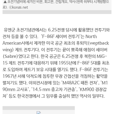
▲ 초전기념비에 새겨진 비문, 회고문, 건립개요, 약사(왼쪽 위부터 시계방향으
로). ⓒkonas.net
유엔군 초전기념관에서는 6.25전쟁 당시에 활용했던 전투기와
전차 등을 볼 수 있다. 'F-86F 세이버 전투기'는 North
American사에서 제작한 미국 공군 최초의 후퇴익(weptback
wing)
제트 전투기다. 이 전투기는 끝이 뾰족해 애칭이 세이버
(Sabre)였다고 한다. 한국 공군은 6.25전쟁 후 북한의 MiG-
15 제트 전투기에 대응하기 위해 1955년에 F-86F 5대를 최초
로 도입하여 제트기 보유 시대를 열기도 했다. F-86F 전투기는
1967년 서해 덕적도에 침투한 무장 간첩선을 격침하는 활약을
펼치기도 했다. 야외전시장에 있는 'M48A2C 패튼 전차', 'M1
90mm 고사포', '14.5 mm 중고차 기관총', 'KM900 경장갑
차' 등도 한국전쟁에서 그 임무를 충실히 했던 역사의 일부다.