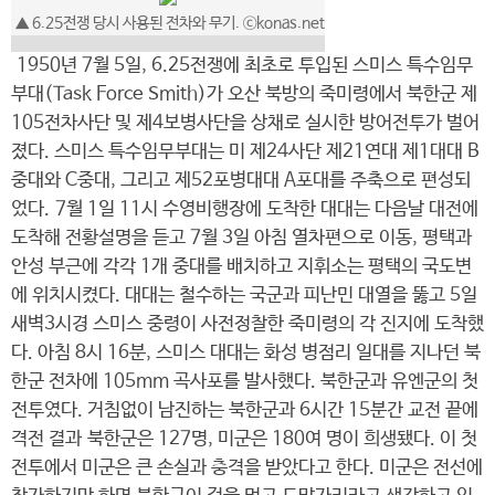
▲ 6.25전쟁 당시 사용된 전차와 무기. ⓒkonas.net
1950년 7월 5일, 6.25전쟁에 최초로 투입된 스미스 특수임무
부대(Task Force Smith)가 오산 북방의 죽미령에서 북한군 제
105전차사단 및 제4보병사단을 상채로 실시한 방어전투가 벌어
졌다. 스미스 특수임무부대는 미 제24사단 제21연대 제1대대 B
중대와 C중대, 그리고 제52포병대대 A포대를 주축으로 편성되
었다. 7월 1일 11시 수영비행장에 도착한 대대는 다음날 대전에
도착해 전황설명을 듣고 7월 3일 아침 열차편으로 이동, 평택과
안성 부근에 각각 1개 중대를 배치하고 지휘소는 평택의 국도변
에 위치시켰다. 대대는 철수하는 국군과 피난민 대열을 뚫고 5일
새벽3시경 스미스 중령이 사전정찰한 죽미령의 각 진지에 도착했
다. 아침 8시 16분, 스미스 대대는 화성 병점리 일대를 지나던 북
한군 전차에 105mm 곡사포를 발사했다. 북한군과 유엔군의 첫
전투였다. 거침없이 남진하는 북한군과 6시간 15분간 교전 끝에
격전 결과 북한군은 127명, 미군은 180여 명이 희생됐다. 이 첫
전투에서 미군은 큰 손실과 충격을 받았다고 한다. 미군은 전선에