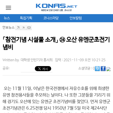
뉴스
특집기획
코나스마당
안보칼럼
안보뉴스
「참전기념 시설물 소개」 ㉔ 오산 유엔군초전기
념비
Written by.
대학생 인턴기자 홍서희
입력 : 2021-11-09 오전 10:21:25
공유:
소셜댓글
: 0
오는 11월 11일, 이날은 한국전쟁에서 자유수호를 위해 희생한
유엔 참전용사들을 추모하는 날이다. 나 또한 그분들을 기리기 위
해 경기도 오산에 있는 유엔군 초전기념비를 찾았다. 먼저 유엔군
초전기념관은 6.25전쟁 당시 1950년 7월 5일 미국 제24사단