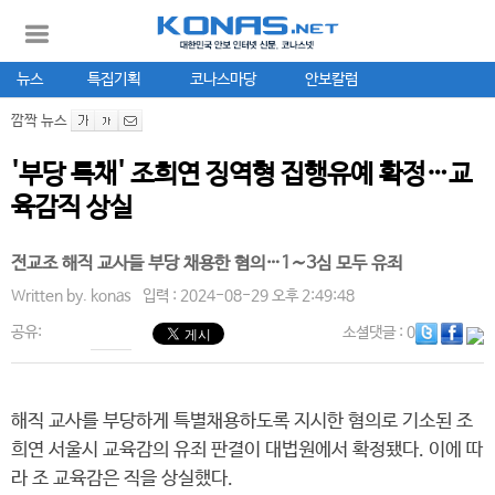
뉴스
특집기획
코나스마당
안보칼럼
깜짝 뉴스
'부당 특채' 조희연 징역형 집행유예 확정…교
육감직 상실
전교조 해직 교사들 부당 채용한 혐의…1∼3심 모두 유죄
Written by.
konas
입력 : 2024-08-29 오후 2:49:48
공유:
소셜댓글
: 0
해직 교사를 부당하게 특별채용하도록 지시한 혐의로 기소된 조
희연 서울시 교육감의 유죄 판결이 대법원에서 확정됐다. 이에 따
라 조 교육감은 직을 상실했다.