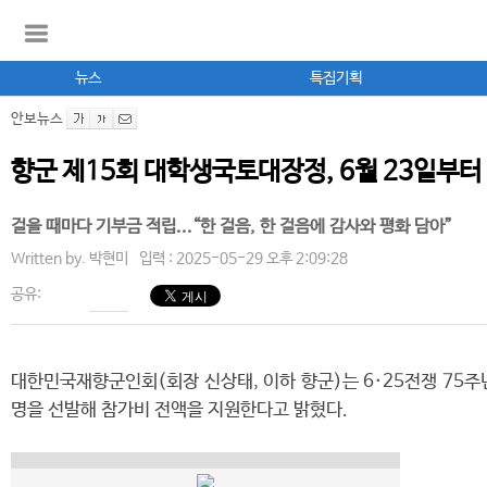
뉴스
특집기획
안보뉴스
향군 제15회 대학생국토대장정, 6월 23일부터
걸을 때마다 기부금 적립...“한 걸음, 한 걸음에 감사와 평화 담아”
Written by.
박현미
입력 : 2025-05-29 오후 2:09:28
공유:
대한민국재향군인회(회장 신상태, 이하 향군)는 6·25전쟁 75주년
명을 선발해 참가비 전액을 지원한다고 밝혔다.