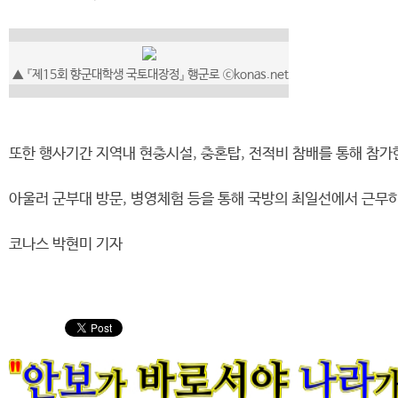
▲
『제15회 향군대학생 국토대장정』 행군로
ⓒkonas.net
또한 행사기간 지역내 현충시설, 충혼탑, 전적비 참배를 통해 참가
아울러 군부대 방문, 병영체험 등을 통해 국방의 최일선에서 근무하
코나스 박현미 기자