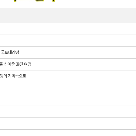
된 국토대장정
신을 심어준 값진 여정
5전쟁의 기억속으로