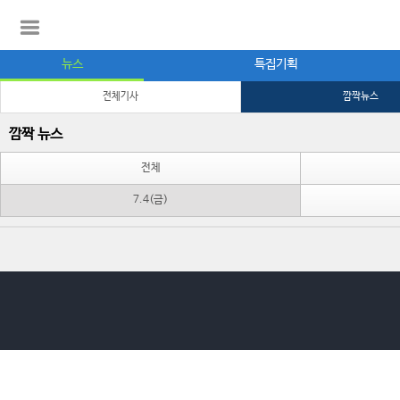
뉴스
특집기획
전체기사
깜짝뉴스
깜짝 뉴스
전체
7.4(금)