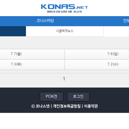
코나스마당
안
시끌벅적뉴스
7.7(월)
7.6(일)
7.3(목)
7.2(수)
1
PC버전
로그인
ⓒ 코나스넷 |
개인정보취급방침
|
이용약관