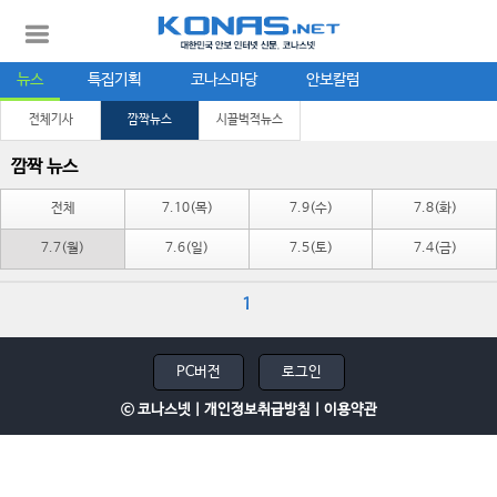
뉴스
특집기획
코나스마당
안보칼럼
전체기사
깜짝뉴스
시끌벅적뉴스
깜짝 뉴스
전체
7.10(목)
7.9(수)
7.8(화)
7.7(월)
7.6(일)
7.5(토)
7.4(금)
1
PC버전
로그인
ⓒ 코나스넷 |
개인정보취급방침
|
이용약관