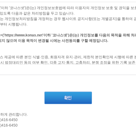
 말합니다.
입하지 않고 "코나스"가 제공하는 서비스를 이용하는 자를 말합니다.
onas.net'이하 '코나스넷')은(는) 개인정보보호법에 따라 이용자의 개인정보 보호 및 권익
 있도록 다음과 같은 처리방침을 두고 있습니다.
 회사는 개인정보처리방침을 개정하는 경우 웹사이트 공지사항(또는 개별공지)을 통하여 
1일부터 시행됩니다.
한 법률, 전자서명법, 정보통신망이용촉진 등에 관한 법률 등 관련법을 위배하지 않는 
('https://www.konas.net'이하 '코나스넷')은(는) 개인정보를 다음의 목적을 위
경우에는 적용일자 및 개정사유를 명시하여 현행약관과 함께 코나스의 화면에 그 적용일
지 않으며 이용 목적이 변경될 시에는 사전동의를 구할 예정입니다.
사항과 이 약관의 해석에 관하여는 정부가 제정한 전자거래소비자보호지침 및 관계법령
스 제공에 따른 본인 식별·인증, 회원자격 유지·관리, 제한적 본인확인제 시행에 따른 
 시 법정대리인 동의 여부 확인, 각종 고지·통지, 고충처리, 분쟁 조정을 위한 기록 보
 라는 이용신청시의 물음에 회원이 "동의"버튼을 클릭 하면이 약관에 동의하는 것으로 
하지 않을 경우, '서비스' 이용을 중단하고 탈퇴할 수 있습니다. 약관이 변경되어 제 2
경우에는 '회원'이 약관의 변경 사항에 동의한 것으로 봅니다.
회원
밀번호, 생년월일, 자택전화번호, 성별, 로그인ID, 휴대전화번호, 이름, 이메일, 직업
사, 투기고자 문화상품권 발송
시 반복참여 금지차원
하게 관리합니다.
신설비의 보수점검, 교체 및 고장, 통신의 두절 등의 사유가 발생한 경우에는 서비스의
16-6450
 및 이용 등에 관한 기록 : 3년
16-6450
 경우에는 "코나스"는 제8조에 정한 방법으로 이용자에게 통지합니다.
서비스의 제공이 일시적으로 중단됨으로 인하여 이용자 또는 제3자가 입은 손해에 대하여