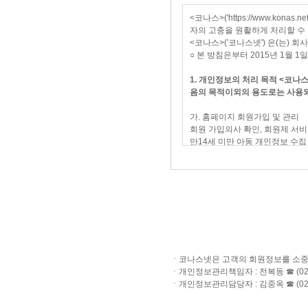
계속적으로 이용할 수 있는 자를
④ "비회원"이라 함은 회원에 가
<코나스>('https://www.k
자의 고충을 원활하게 처리할 수
제3조 (약관의 명시와 개정)
<코나스>('코나스넷') 은(는)
○ 본 방침은부터 2015년 1월 
① "코나스"는 약관의 규제에 관
습니다.
1. 개인정보의 처리 목적 <코나스>
② “코나스"가 약관을 개정할 
음의 목적이외의 용도로는 사용되
지 공지합니다.
③ 이 약관에서 정하지 아니한 
가. 홈페이지 회원가입 및 관리
회원 가입의사 확인, 회원제 서비
만14세 미만 아동 개인정보 수집
합니다.
제4조(서비스의 제공 및 변경)
① "이용약관에 동의하십니까?"
2. 개인정보 파일 현황
② '회원'이 변경된 약관에 동의
계속적으로 '서비스'를 이용하는 
1. 개인정보 파일명 : 코나스넷 
- 개인정보 항목 : 자택주소, 비
제5조(서비스의 중단)
- 수집방법 : 홈페이지, 경품행
- 보유근거 : 각종 이벤트 참여
ㆍ코나스넷은 고객의 회원정보를 소중
① "코나스"는 컴퓨터 등 정보통
- 보유기간 : 15일
ㆍ개인정보관리책임자 : 전복동 ☎ (02)4
습니다.
- 관련법령 : 신용정보의 수집/처리
ㆍ개인정보관리담당자 : 김중옥 ☎ (02)4
② 제1항에 의한 서비스 중단의
③ "코나스"는 제1항의 사유로 