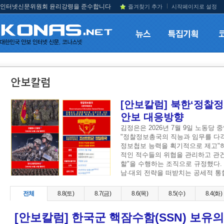
인터넷신문위원회 윤리강령을 준수합니다
즐겨찾기 추가
시작페이지로 설정
[안보칼럼] 북한‘정찰
안보 대응방향
김정은은 2026년 7월 9일 노동당
"정찰정보총국의 직능과 임무를 다각
정보첩보 능력을 획기적으로 제고"하
적인 적수들의 위협을 관리하고 관
할"을 수행하는 조직으로 규정했다.
남·대외 전략을 떠받치는 공세적 통
전체
8.8(토)
8.7(금)
8.6(목)
8.5(수)
8.4(화)
[안보칼럼] 한국군 핵잠수함(SSN) 보유