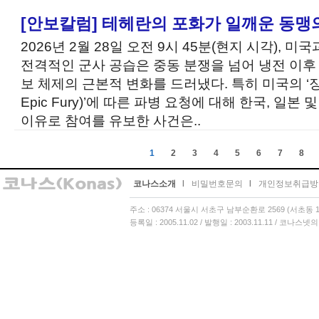
[안보칼럼] 테헤란의 포화가 일깨운 동맹
2026년 2월 28일 오전 9시 45분(현지 시각), 
전격적인 군사 공습은 중동 분쟁을 넘어 냉전 이후
보 체제의 근본적 변화를 드러냈다. 특히 미국의 ‘장대
Epic Fury)’에 따른 파병 요청에 대해 한국, 일본
이유로 참여를 유보한 사건은..
1
2
3
4
5
6
7
8
코나스소개
l
비밀번호문의
l
개인정보취급방
주소 : 06374 서울시 서초구 남부순환로 2569 (서초동 13
등록일 : 2005.11.02 / 발행일 : 2003.11.11 