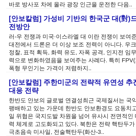
바로 방사포 차에 올라 광장 인근을 운전한 다음..
[안보칼럼] 가성비 기반의 한국군 대(對)
전방안
러-우 전쟁과 미국·이스라엘 대 이란 전쟁이 보여
대전에서 드론은 더 이상 보조 전력이 아니다. 우
정찰, 표적 획득, 화력 유도, 자폭 공격, 인지전 
력으로 변화하였음을 보여주는 사례다. 특히 FPV(
폭형 무인기는 가격이 저렴하지..
[안보칼럼] 주한미군의 전략적 유연성 추
대응 전략
한반도 안보의 글로벌 연결성최근 국제질서는 국
팽배하고 있는 가운데 한반도 안보환경도 요동치고 
일 위협은 국지도발 차원을 넘어 유사시 전면적인 
력 체계로 고도화되고 있다. 북한은 전략 핵탄두가 
극초음속 미사일, 전술핵탄두(화산-3..