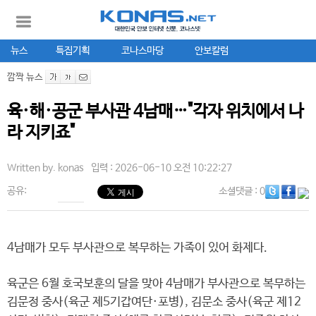
뉴스
특집기획
코나스마당
안보칼럼
깜짝 뉴스
육·해·공군 부사관 4남매…"각자 위치에서 나
라 지키죠"
Written by.
konas
입력 : 2026-06-10 오전 10:22:27
공유:
소셜댓글
: 0
4남매가 모두 부사관으로 복무하는 가족이 있어 화제다.
육군은 6월 호국보훈의 달을 맞아 4남매가 부사관으로 복무하는
김문정 중사(육군 제5기갑여단·포병), 김문소 중사(육군 제12