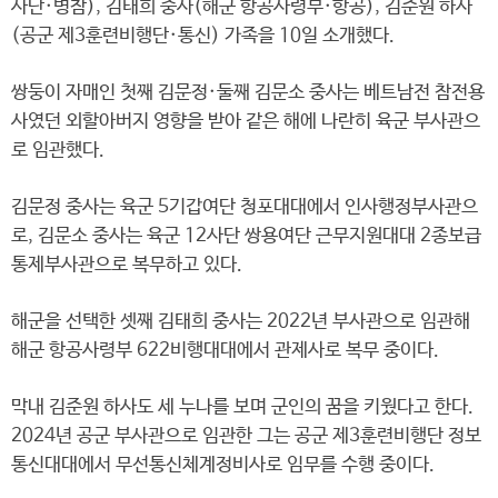
사단·병참), 김태희 중사(해군 항공사령부·항공), 김준원 하사
(공군 제3훈련비행단·통신) 가족을 10일 소개했다.
쌍둥이 자매인 첫째 김문정·둘째 김문소 중사는 베트남전 참전용
사였던 외할아버지 영향을 받아 같은 해에 나란히 육군 부사관으
로 임관했다.
김문정 중사는 육군 5기갑여단 청포대대에서 인사행정부사관으
로, 김문소 중사는 육군 12사단 쌍용여단 근무지원대대 2종보급
통제부사관으로 복무하고 있다.
해군을 선택한 셋째 김태희 중사는 2022년 부사관으로 임관해
해군 항공사령부 622비행대대에서 관제사로 복무 중이다.
막내 김준원 하사도 세 누나를 보며 군인의 꿈을 키웠다고 한다.
2024년 공군 부사관으로 임관한 그는 공군 제3훈련비행단 정보
통신대대에서 무선통신체계정비사로 임무를 수행 중이다.