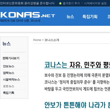
인터넷신문위원회 윤리강령을 준수합니다
즐겨찾기 추가
시작페이지로 설정
Home >
코나스소개
전체기사보기
안보뉴스
깜짝뉴스
시끌벅적뉴스
포토뉴스
특집기획