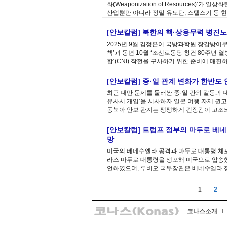
화(Weaponization of Resources)
산업뿐만 아니라 정밀 유도탄, 스텔스기 등 현
[안보칼럼] 북한의 핵·상용무력 병진
2025년 9월 김정은이 국방과학원 장갑방어
책’과 동년 10월 ‘조선로동당 창건 80주년
합’(CNI) 작전을 구사하기 위한 준비에 매진하
[안보칼럼] 중·일 관계 변화가 한반도
최근 대만 문제를 둘러싼 중·일 간의 갈등과 
유사시 개입’을 시사하자 일본 여행 자제 권고,
동북아 안보 관계는 팽팽하게 긴장감이 고조되었
[안보칼럼] 트럼프 정부의 마두로 베
망
미국의 베네수엘라 공격과 마두로 대통령 체포
라스 마두로 대통령을 생포해 미국으로 압송했다.
언하였으며, 루비오 국무장관은 베네수엘라 
1
2
코나스소개
l