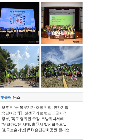
핫클릭
뉴스
보훈부 "군 복무기간 호봉 인정, 민간기업..
北김여정 "日, 전쟁국가로 변신…군사적 ..
정부, '독도 영유권 주장' 日방위백서에 ..
"우크라같은 사태, 東亞서 발생할수도"..
[호국보훈기념] (51) 은평평화공원-윌리엄..