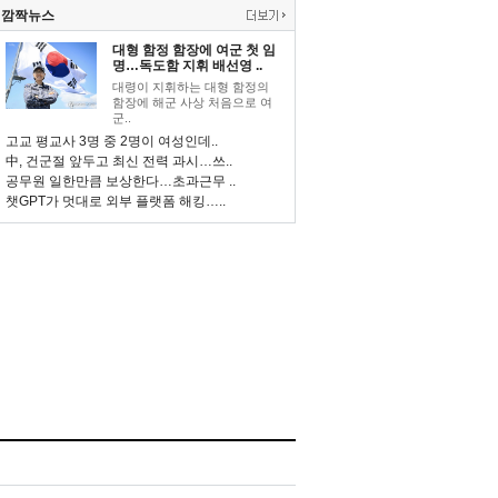
깜짝뉴스
대형 함정 함장에 여군 첫 임
명…독도함 지휘 배선영 ..
대령이 지휘하는 대형 함정의
함장에 해군 사상 처음으로 여
군..
고교 평교사 3명 중 2명이 여성인데..
中, 건군절 앞두고 최신 전력 과시…쓰..
공무원 일한만큼 보상한다…초과근무 ..
챗GPT가 멋대로 외부 플랫폼 해킹…..