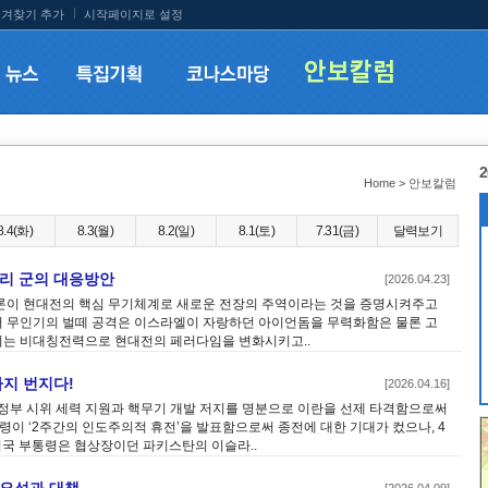
겨찾기 추가
시작페이지로 설정
2
Home > 안보칼럼
8.4(화)
8.3(월)
8.2(일)
8.1(토)
7.31(금)
달력보기
우리 군의 대응방안
[2026.04.23]
론이 현대전의 핵심 무기체계로 새로운 전장의 주역이라는 것을 증명시켜주고
에서 무인기의 벌떼 공격은 이스라엘이 자랑하던 아이언돔을 무력화함은 물론 고
는 비대칭전력으로 현대전의 페러다임을 변화시키고..
까지 번지다!
[2026.04.16]
 반정부 시위 세력 지원과 핵무기 개발 저지를 명분으로 이란을 선제 타격함으로써
령이 ‘2주간의 인도주의적 휴전’을 발표함으로써 종전에 대한 기대가 컸으나, 4
미국 부통령은 협상장이던 파키스탄의 이슬라..