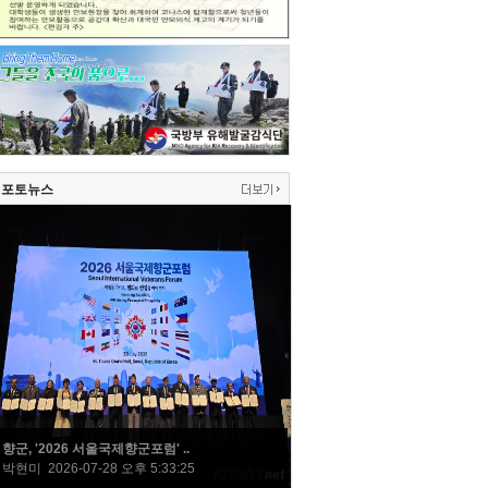
포토뉴스
향군, '2026 서울국제향군포럼' ..
박현미 2026-07-28 오후 5:33:25