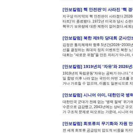
[안보칼럼] 핵 안전판’이 사라진 ‘핵 
지구상 마지막의 핵 안전판이 사라졌다.2026
타트)’이 종료됐다. 1972년 미국과 당시 소련
핵무기 보유량에 대한 제한이 없어졌다.세계는
[안보칼럼] 북한 제9차 당대회 군사안
김정은 통치체제하 향후 5년간(2026~2030
선을 결정하는 최대의 정치 이벤트인 북한 노동
대회는 “새로운 위협”을 만든 자리가 아니라, 
[안보칼럼] 1919년의 ‘자유’와 202
1919년의 독립운동“자유는 공짜가 아니다.” 
일 합방 이후 나라 없는 국민이 어떤 고초를 겪
거나 가르칠 수 없으며, 이름도 일본식으로 지
[안보칼럼] 시니어 아미, 대한민국 병
대한민국 군대가 전례 없는 ‘병력 절벽’ 위기에 
수준으로 급감했고, 2043년에는 상비군 규모
가 구조적 문제로 떠오르는 가운데, 시니어 아미(
[안보칼럼] 희토류의 무기화와 자원 안보
전 세계 희토류 공급망의 압도적 비중을 차지