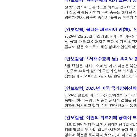
[안보칼럼] 현대전에서 AI와 드론의 
전쟁의 방식이 근본적으로 바뀌고 있다!최근 
나 전쟁과 중동 지역의 무력 충돌은 현대전의
병력과 전차, 항공력 중심의 ‘플랫폼 위주의 
[안보칼럼] 불타는 페르시아 만(灣), ‘
2026년 2월 28일 이스라엘과 미국이 이란의 핵
Fury)'이 한 달째 이어지고 있다. 이란은
줄과도 같은 호르무즈 해협 봉쇄가 현실화되면
[안보칼럼]『서해수호의 날』의미와 
3월 27일은 ‘서해수호의 날’이다. 이날은 
고, 국토 수호의 결의와 국민의 안보 의식을 
장병들이다. 2002년 6월 29일 한일 월드컵 
[안보칼럼] 2026년 미국 국가방위전략
2026년 발표된 미국의 국가방위전략(National
속에서 한·미동맹이 단순한 군사적 결합을 넘
명확히 제시하고 있다. 이번 전략 변화는 동맹
[안보칼럼] 이란의 튀르키예 공격이 
나토 집단방위의 현실적 시험대지난 3월 4일과
키예 영공을 두 차례 침범한 사건은 국제 안보
명하며 확전을 회피하려 했으나, 미·이스라엘의