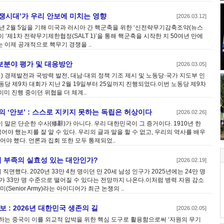
경쟁시대’가 우리 안보에 미치는 영향
[2026.03.12]
년 2월 5일을 기해 미국과 러시아 간 핵군축을 위한 ‘신전략무기감축조약(뉴스
이 ‘제1차 전략무기제한협정(SALT 1)’을 통해 핵군축을 시작한 지 50여년 만에
 이제 공개적으로 핵무기 경쟁을 ..
보분야 평가 및 대응방안
[2026.03.05]
년) 경제발전과 국방력 발전, 대남·대외 정책 기조 제시 및 노동당·국가 지도부 인
당 제9차 대회가 지난 2월 19일부터 25일까지 진행되었다.이번 노동당 제9차
이미 진행 중이던 위협을 더 체계..
6년의 ‘안보’ : 스스로 지키지 못하는 독립은 허상이다
[2026.02.26]
이 말은 단순한 수사(修辭)가 아니다. 우리 대한민국이 그 증거이다. 1910년 한
어야 했는지를 잘 알 수 있다. 우리의 글과 말을 할 수 없고, 우리의 역사를 배우
어야 했다. 언론과 집회 또한 모두 통제되었..
력 부족의 실효성 있는 대안인가?
[2026.02.19]
직면했다. 2020년 33만 4천 명이던 만 20세 남성 인구가 2025년에는 24만 명
가 33만 명 수준으로 떨어질 수 있다는 전망까지 나온다.이처럼 병력 자원 감소
Senior Army)라는 아이디어가 최근 논쟁의 ..
 : 2026년 대한민국 생존의 길
[2026.02.05]
하는 중국이 이를 외교적 압박을 위한 핵심 도구로 활용함으로써 ‘자원의 무기