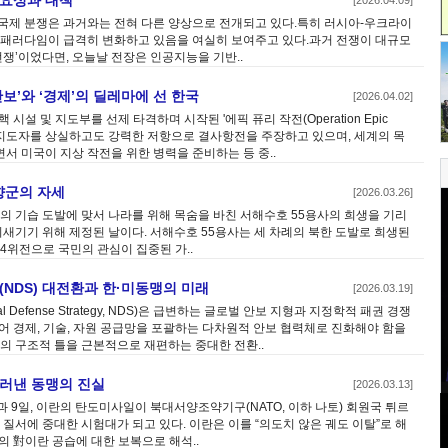
중요성과 대책
[2026.04.09]
국제 분쟁은 과거와는 전혀 다른 양상으로 전개되고 있다.특히 러시아-우크라이
 패러다임이 급격히 변화하고 있음을 여실히 보여주고 있다.과거 전쟁이 대규모
전쟁’이었다면, 오늘날 전장은 인공지능을 기반..
안보’와 ‘경제’의 딜레마에 선 한국
[2026.04.02]
 시설 및 지도부를 선제 타격하며 시작된 '에픽 퓨리 작전(Operation Epic
 최고지도자를 상실하고도 강력한 저항으로 결사항전을 주장하고 있으며, 세계의 목
서 미국이 지상 작전을 위한 병력을 준비하는 등 중..
향군의 자세
[2026.03.26]
북한의 기습 도발에 맞서 나라를 위해 목숨을 바친 서해수호 55용사의 희생을 기리
되새기기 위해 제정된 날이다. 서해수호 55용사는 세 차례의 북한 도발로 희생된
3·4위전으로 국민의 관심이 집중된 가..
(NDS) 대전환과 한·미동맹의 미래
[2026.03.19]
 Defense Strategy, NDS)은 급변하는 글로벌 안보 지형과 지정학적 패권 경쟁
어 경제, 기술, 자원 공급망을 포괄하는 다차원적 안보 협력체로 진화해야 함을
의 구조적 틀을 근본적으로 재편하는 중대한 전환..
드러낸 동맹의 진실
[2026.03.13]
 9일, 이란의 탄도미사일이 북대서양조약기구(NATO, 이하 나토) 회원국 튀르
 질서에 중대한 시험대가 되고 있다. 이란은 이를 “의도치 않은 궤도 이탈”로 해
 對이란 공습에 대한 보복으로 해석..