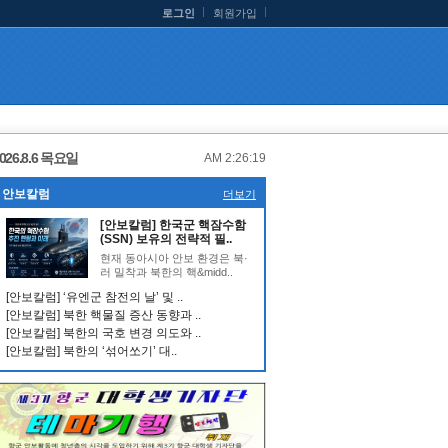
로그인
회원가입
026.8.6 목요일
AM 2:26:19
안보칼럼
더보기
[안보칼럼] 한국군 핵잠수함
(SSN) 보유의 전략적 필..
현재 동아시아 안보 환경은 북·
러 밀착과 북한의 핵&midd..
[안보칼럼] ‘유엔군 참전의 날’ 및 ..
[안보칼럼] 북한 핵물질 증산 동향과 ..
[안보칼럼] 북한의 국호 변경 의도와 ..
[안보칼럼] 북한의 ‘섞어쏘기’ 대..