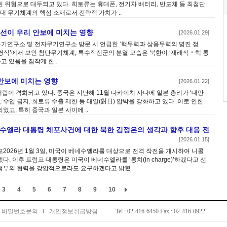
’가 일상화된 위협으로 대두되고 있다. 희토류는 휴대폰, 전기차 배터리, 반도체 등 최첨단
대 무기체계의 핵심 소재로서 전략적 가치가 ..
노선이 우리 안보에 미치는 영향
[2026.01.29]
무기연구소 및 전자무기연구소 방문 시 언급한 ‘핵무력과 상용무력의 병진 정
 열병식’에서 보인 첨단무기체계, 특수작전군의 분열 모습은 북한이 ‘재래식‧핵 통
고 있음을 짐작케 한..
 안보에 미치는 영향
[2026.01.22]
대립이 격화되고 있다. 중국은 지난해 11월 다카이치 사나에 일본 총리가 ‘대만
 수입 금지, 희토류 수출 제한 등 대일(對日) 압박을 강화하고 있다. 이로 인한
고, 특히 중국과 일본 사이에 ..
네수엘라 대통령 체포사건에 대한 북한 김정은의 생각과 향후 대응 전
[2026.01.15]
2026년 1월 3일, 미국이 베네수엘라를 대상으로 전격 작전을 개시하여 니콜
 이후 트럼프 대통령은 미국이 베네수엘라를 ‘통치(in charge)’하겠다고 선
정부의 협력을 강압적으로라도 요구하겠다고 밝혔..
3
4
5
6
7
8
9
10
비밀번호문의
l
개인정보취급방침
Tel : 02-416-6450 Fax : 02-416-0922