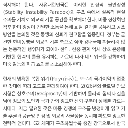
직시해야 한다. 자유대한민국은 이러한 안정적 불안정성
(Stability-Instability Paradox)의 구조 속에서 실용적 현실
주의를 기치로 외교적 기동 공간을 확보해야 한다. 미중 정상회담
직후 한미 정상이 긴밀한 소통을 통해 회담 결과를 공유하고 공조
방안을 논의한 것은 동맹의 신뢰가 견고함을 입증한다. 정부는 굳
건한 한미동맹을 외교의 기본 축으로 삼아 강대국에 휘둘리지 않
는 능동적인 행위자가 되어야 한다. 한중 관계 역시 상호 존중에
기반한 협력의 틀을 유지하는 가운데 다자 네트워크를 강화하여
미중 갈등의 파급 효과를 최소화해야 한다.
현재의 냉혹한 복합 위기(Polycrisis)는 오로지 국가이익의 엄중
한 잣대에 따라 고도로 관리하여야 한다. 2026년의 글로벌 안보
지형은 상호주의(Reciprocity)에 기반하여 물리적 힘의 대결을
넘어 정보의 보안과 국가 간의 정교한 신뢰 구축이 성패를 가르는
시대다. 지금 필요한 것은 미중 경쟁의 구조를 냉정하게 읽고 기
술 주권과 공급망 안정 및 외교적 자율성을 동시에 확보할 정교한
전략적 언어다. G2 체제가 구조화될수록 중견 강국으로서 한국