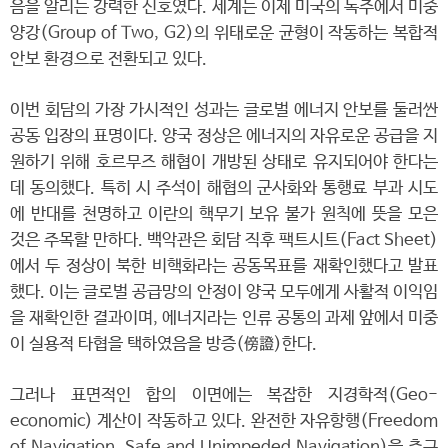
음을 알리는 강력한 신호였다. 세계는 이제 미국의 독주에서 미중
양강(Group of Two, G2)의 위태로운 균형이 작동하는 복합적
안보 환경으로 전환되고 있다.
이번 회담의 가장 가시적인 성과는 글로벌 에너지 안보를 둘러싼
공동 입장의 표명이다. 양국 정상은 에너지의 자유로운 공급을 지
원하기 위해 호르무즈 해협이 개방된 상태로 유지되어야 한다는
데 동의했다. 특히 시 주석이 해협의 군사화와 통행료 부과 시도
에 반대를 천명하고 이란의 핵무기 보유 불가 원칙에 뜻을 모은
것은 주목할 만하다. 백악관은 회담 직후 팩트시트(Fact Sheet)
에서 두 정상이 북한 비핵화라는 공동목표를 재확인했다고 발표
했다. 이는 글로벌 공급망의 안정이 양국 모두에게 사활적 이익임
을 재확인한 결과이며, 에너지라는 인류 공통의 과제 앞에서 미중
이 실용적 타협을 택하였음을 방증(傍證)한다.
그러나 표면적인 합의 이면에는 복잡한 지경학적(Geo-
economic) 계산이 작동하고 있다. 완전한 자유항행(Freedom
of Navigation, Safe and Unimpeded Navigation)을 추구