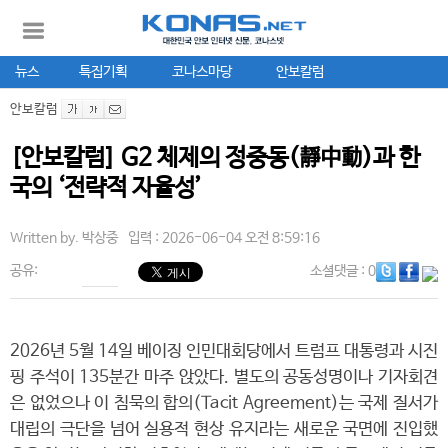
뉴스
특집기획
코나스마당
안보칼럼
안보칼럼
[안보칼럼] G2 체제의 정중동(靜中動)과 한
국의 ‘전략적 자율성’
Written by.
박상중
입력 : 2026-06-04 오전 8:59:16
공유:
소셜댓글
: 0
2026년 5월 14일 베이징 인민대회당에서 트럼프 대통령과 시진
핑 주석이 135분간 마주 앉았다. 별도의 공동성명이나 기자회견
은 없었으나 이 침묵의 합의(Tacit Agreement)는 국제 질서가
대립의 극단을 넘어 실용적 현상 유지라는 새로운 국면에 진입했