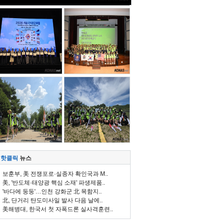
핫클릭
뉴스
보훈부, 美 전쟁포로·실종자 확인국과 M..
美, '반도체·태양광 핵심 소재' 파생제품..
'바다에 둥둥'…인천 강화군 北 목함지..
北, 단거리 탄도미사일 발사 다음 날에..
美해병대, 한국서 첫 자폭드론 실사격훈련..