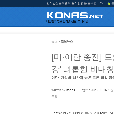
인터넷신문위원회 윤리강령을 준수합니다
즐
뉴스 >
안보뉴스
[미·이란 종전] 
강' 괴롭힌 비대
이란, 가성비·생산력 높은 드론 띄워 공
Written by.
konas
입력 : 2026-06-16 오전 
공유:
107일간 치러진 미국·이스라엘과 