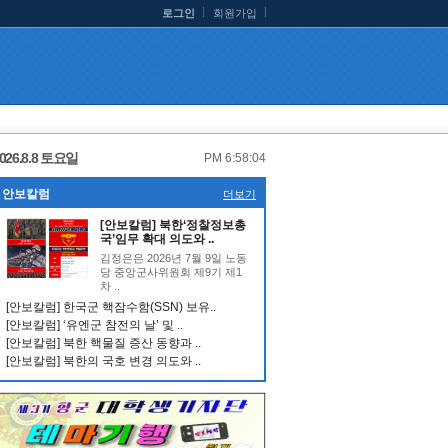
로그인
회원가입
026.8.8 토요일
PM 6:58:05
안보칼럼
더보기
[안보칼럼] 북한‘정찰정보총
국’임무 확대 의도와 ..
김정은은 2026년 7월 9일 노동
당 중앙군사위원회 제9기 제1
차 ..
[안보칼럼] 한국군 핵잠수함(SSN) 보유..
[안보칼럼] ‘유엔군 참전의 날’ 및 ..
[안보칼럼] 북한 핵물질 증산 동향과 ..
[안보칼럼] 북한의 국호 변경 의도와 ..