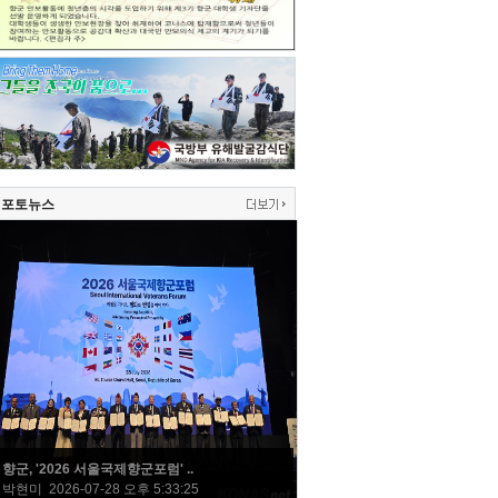
포토뉴스
향군, '2026 서울국제향군포럼' ..
박현미 2026-07-28 오후 5:33:25