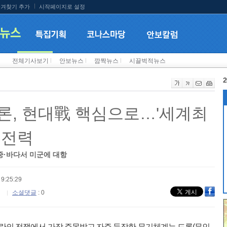
겨찾기 추가
시작페이지로 설정
전체기사보기
l
안보뉴스
l
깜짝뉴스
l
시끌벅적뉴스
2
드론, 현대戰 핵심으로…'세계최
칭전력
중·바다서 미군에 대항
9:25:29
소셜댓글
: 0
이란의 전쟁에서 가장 주목받고 자주 등장한 무기체계는 드론(무인