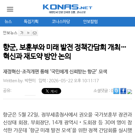
뉴스
특집기획
코나스마당
안보칼럼
안보뉴스
향군, 보훈부와 미래 발전 정책간담회 개최…
혁신과 재도약 방안 논의
재정혁신·조직개편 통해 ‘국민에게 신뢰받는 향군’ 모색
Written by.
박현미
입력 : 2026-05-22 오후 10:11:17
공유:
소셜댓글
: 0
향군은 5월 22일, 정부세종청사에서 권오을 국가보훈부 장관과
신상태 회장, 부회장단, 14개 광역시‧도회장 등 30여 명이 참
석한 가운데 '향군 미래 발전 모색'을 위한 정책 간담회를 실시했