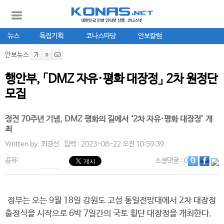
뉴스
특집기획
코나스마당
안보칼럼
안보뉴스
행안부, 「DMZ 자유·평화 대장정」 2차 원정단
모집
정전 70주년 기념, DMZ 평화의 길에서 ‘2차 자유·평화 대장정’ 개
최
Written by.
최경선
입력 : 2023-08-22 오전 10:59:39
공유:
소셜댓글
: 0
정부는 오는 9월 18일 강원도 고성 통일전망대에서 2차 대장정
출정식을 시작으로 6박 7일간의 국토 횡단 대장정을 개최한다.