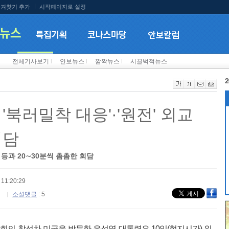
겨찾기 추가
시작페이지로 설정
전체기사보기
l
안보뉴스
l
깜짝뉴스
l
시끌벅적뉴스
2
'북러밀착 대응'·'원전' 외교
회담
 등과 20∼30분씩 촘촘한 회담
11:20:29
소셜댓글
: 5
상회의 참석차 미국을 방문한 윤석열 대통령은 10일(현지시간) 워