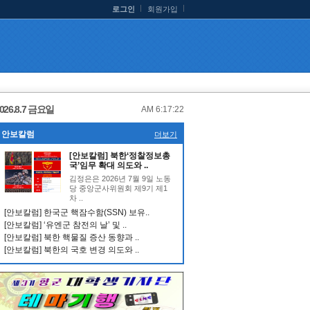
로그인
회원가입
026.8.7 금요일
AM 6:17:23
안보칼럼
더보기
[안보칼럼] 북한‘정찰정보총
국’임무 확대 의도와 ..
김정은은 2026년 7월 9일 노동
당 중앙군사위원회 제9기 제1
차 ..
[안보칼럼] 한국군 핵잠수함(SSN) 보유..
[안보칼럼] ‘유엔군 참전의 날’ 및 ..
[안보칼럼] 북한 핵물질 증산 동향과 ..
[안보칼럼] 북한의 국호 변경 의도와 ..