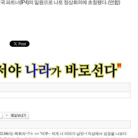
국 파트너(IP4)의 일원으로 나토 정상회의에 초청됐다. (연합)
@ DJ빠/오-목회자~?ㅎ == "어쭈~ 저게 너 이따가 남앗~! 지상에서 성경을 나보다