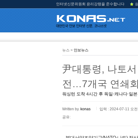
인터넷신문위원회 윤리강령을 준수합니다
즐
뉴스 >
안보뉴스
尹대통령, 나토서 
전…7개국 연쇄
워싱턴 도착 4시간 후 독일·캐나다·일본
Written by.
konas
입력 : 2024-07-11 오전 
공유:
북대서양조약기구(NATO·나토) 정