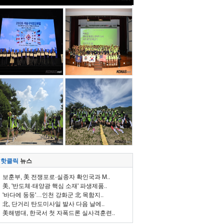
핫클릭
뉴스
보훈부, 美 전쟁포로·실종자 확인국과 M..
美, '반도체·태양광 핵심 소재' 파생제품..
'바다에 둥둥'…인천 강화군 北 목함지..
北, 단거리 탄도미사일 발사 다음 날에..
美해병대, 한국서 첫 자폭드론 실사격훈련..