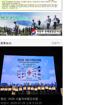
포토뉴스
향군, '2026 서울국제향군포럼' ..
박현미 2026-07-28 오후 5:33:25