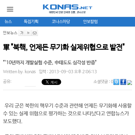
뉴스
특집기획
코나스마당
안보칼럼
안보뉴스
軍 "북핵, 언제든 무기화 실제위협으로 발전"
"`10년까지 개발실험 수준, 中태도도 심각성 반증"
Written by.
konas
입력 : 2013-09-03 오후 2:06:13
공유:
소셜댓글
: 0
우리 군은 북한의 핵무기 수준과 관련해 언제든 무기화해 사용할
수 있는 실제 위협으로 평가하는 것으로 나타났다고 연합뉴스가
보도했다.