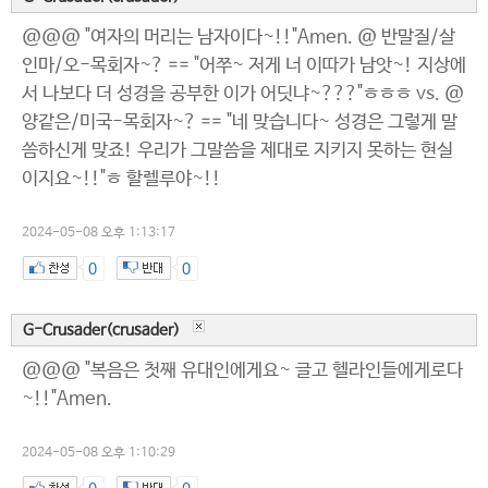
@@@ "여자의 머리는 남자이다~!!"Amen. @ 반말질/살
인마/오-목회자~? == "어쭈~ 저게 너 이따가 남앗~! 지상에
서 나보다 더 성경을 공부한 이가 어딧냐~???"ㅎㅎㅎ vs. @
양같은/미국-목회자~? == "네 맞습니다~ 성경은 그렇게 말
씀하신게 맞죠! 우리가 그말씀을 제대로 지키지 못하는 현실
이지요~!!"ㅎ 할렐루야~!!
2024-05-08 오후 1:13:17
0
0
G-Crusader(crusader)
@@@ "복음은 첫째 유대인에게요~ 글고 헬라인들에게로다
~!!"Amen.
2024-05-08 오후 1:10:29