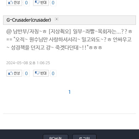
0
0
G-Crusader(crusader)
@ 남반부/자칭~ㅎ [지상쵝오] 일부-좌빨-목회자는...??ㅎ
== "오직~ 원수님만 사랑하셔서리~ 밀고와도~?ㅎ 안싸우고
~ 성경책을 던지고 걍~ 죽겟다던데~!!"ㅎㅎㅎ
2024-05-08 오후 1:06:25
0
0
1