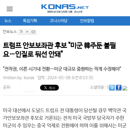
뉴스
특집기획
코나스마당
안보칼럼
안보뉴스
트럼프 안보보좌관 후보 "미군 韓주둔 불필
요…인질로 둬선 안돼"
"전작권, 이른 시기내 전환…미군 대규모 증원하는 작계 수정해야"
Written by.
konas
입력 : 2024-05-08 오전 8:53:35
공유:
소셜댓글
: 5
미국 대선에서 도널드 트럼프 전 대통령이 당선될 경우 백악관 국
가안보보좌관 후보로 거론되는 전직 미국 국방부 당국자가 주한
미군의 주 임무는 중국 억제로 전환해야 하며 이를 위해서는 미군