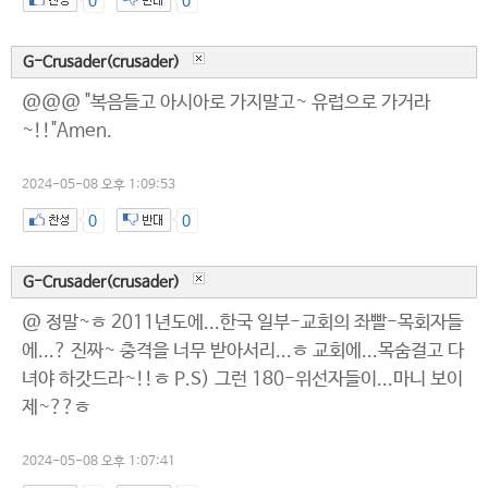
0
0
G-Crusader(crusader)
@@@ "복음들고 아시아로 가지말고~ 유럽으로 가거라
~!!"Amen.
2024-05-08 오후 1:09:53
0
0
G-Crusader(crusader)
@ 정말~ㅎ 2011년도에...한국 일부-교회의 좌빨-목회자들
에...? 진짜~ 충격을 너무 받아서리...ㅎ 교회에...목숨걸고 다
녀야 하갓드라~!!ㅎ P.S) 그런 180-위선자들이...마니 보이
제~??ㅎ
2024-05-08 오후 1:07:41