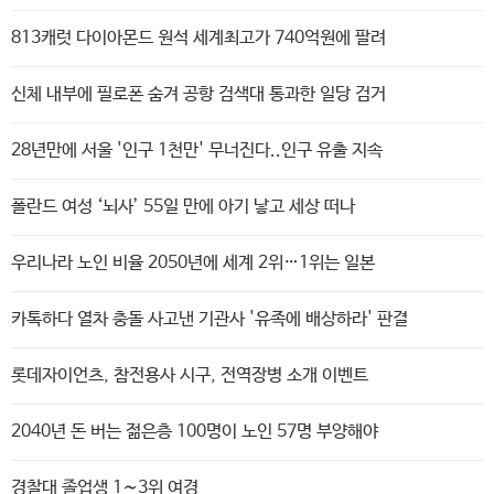
813캐럿 다이아몬드 원석 세계최고가 740억원에 팔려
신체 내부에 필로폰 숨겨 공항 검색대 통과한 일당 검거
28년만에 서울 '인구 1천만' 무너진다..인구 유출 지속
폴란드 여성 ‘뇌사’ 55일 만에 아기 낳고 세상 떠나
우리나라 노인 비율 2050년에 세계 2위…1위는 일본
카톡하다 열차 충돌 사고낸 기관사 '유족에 배상하라' 판결
롯데자이언츠, 참전용사 시구, 전역장병 소개 이벤트
2040년 돈 버는 젊은층 100명이 노인 57명 부양해야
경찰대 졸업생 1∼3위 여경