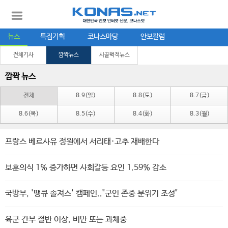
뉴스
특집기획
코나스마당
안보칼럼
전체기사
깜짝뉴스
시끌벅적뉴스
깜짝 뉴스
전체
8.9(일)
8.8(토)
8.7(금)
8.6(목)
8.5(수)
8.4(화)
8.3(월)
프랑스 베르사유 정원에서 서리태·고추 재배한다
보훈의식 1% 증가하면 사회갈등 요인 1.59% 감소
국방부, '땡큐 솔져스' 캠페인.."군인 존중 분위기 조성"
육군 간부 절반 이상, 비만 또는 과체중