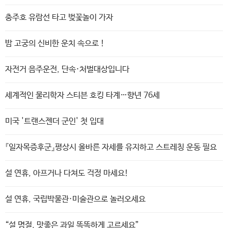
충주호 유람선 타고 벚꽃놀이 가자
밤 고궁의 신비한 운치 속으로 !
자전거 음주운전, 단속·처벌대상입니다
세계적인 물리학자 스티븐 호킹 타계…향년 76세
미국 '트랜스젠더 군인' 첫 입대
『일자목증후군』평상시 올바른 자세를 유지하고 스트레칭 운동 필요
설 연휴, 아프거나 다쳐도 걱정 마세요!
설 연휴, 국립박물관·미술관으로 놀러오세요
“설 명절, 맛좋은 과일 똑똑하게 고르세요”