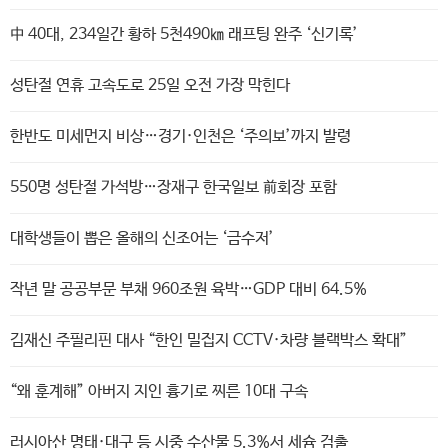
中 40대, 234일간 황하 5천490㎞ 래프팅 완주 ‘신기록’
성탄절 연휴 고속도로 25일 오전 가장 막힌다
한반도 미세먼지 비상…경기·인천은 ‘주의보’까지 발령
550명 성탄절 가석방…장재구 한국일보 前회장 포함
대학생들이 뽑은 올해의 신조어는 ‘금수저’
작년 말 공공부문 부채 960조원 육박…GDP 대비 64.5%
김재신 주필리핀 대사 “한인 밀집지 CCTV·차량 블랙박스 확대”
“왜 훈계해” 아버지 지인 흉기로 찌른 10대 구속
러시아산 명태·대구 등 시중 수산물 5.3%서 세슘 검출