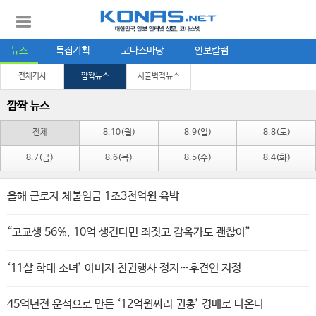
뉴스
특집기획
코나스마당
안보칼럼
전체기사
깜짝뉴스
시끌벅적뉴스
깜짝 뉴스
전체
8.10(월)
8.9(일)
8.8(토)
8.7(금)
8.6(목)
8.5(수)
8.4(화)
올해 근로자 체불임금 1조3천억원 육박
“고교생 56%, 10억 생긴다면 죄짓고 감옥가도 괜찮아”
‘11살 학대 소녀’ 아버지 친권행사 정지…후견인 지정
45억년전 운석으로 만든 ‘12억원짜리 권총’ 경매로 나온다