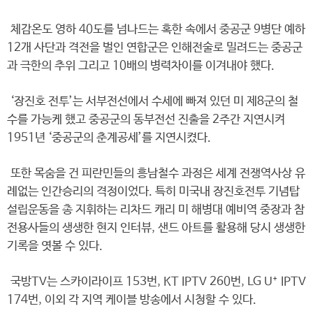
체감온도 영하 40도를 넘나드는 혹한 속에서 중공군 9병단 예하
12개 사단과 격전을 벌인 연합군은 인해전술로 밀려드는 중공군
과 극한의 추위 그리고 10배의 병력차이를 이겨내야 했다.
‘장진호 전투’는 서부전선에서 수세에 빠져 있던 미 제8군의 철
수를 가능케 했고 중공군의 동부전선 진출을 2주간 지연시켜
1951년 ‘중공군의 춘계공세’를 지연시켰다.
또한 목숨을 건 피란민들의 흥남철수 과정은 세계 전쟁역사상 유
례없는 인간승리의 격정이었다. 특히 미국내 장진호전투 기념탑
설립운동을 총 지휘하는 리차드 캐리 미 해병대 예비역 중장과 참
전용사들의 생생한 현지 인터뷰, 샌드 아트를 활용해 당시 생생한
기록을 엿볼 수 있다.
국방TV는 스카이라이프 153번, KT IPTV 260번, LG U⁺ IPTV
174번, 이외 각 지역 케이블 방송에서 시청할 수 있다.