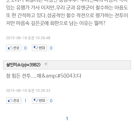
눈보라가 휘날리는 바람찬 흥남부두! 우리민족의 아픔이 녹아
있는 유행가 가사 이지만,우리 군과 유엔군이 철수하는 아픔도
또 한 간직하고 있다.성공적인 철수 작전으로 평가하는 전투이
지만 마음속 깊은곳에 회한으로 남는 이유는 뭘까?
2015-06-19 오전 10:26:48
0
0
살인미소(pjw3982)
참 힘든 전투....애&amp;#50043;다
2015-06-19 오전 10:26:33
1
0
1