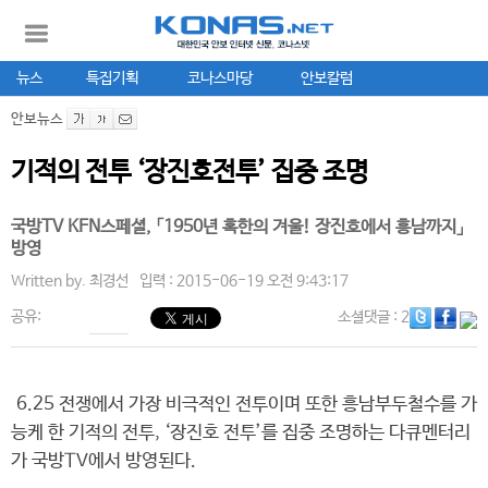
뉴스
특집기획
코나스마당
안보칼럼
안보뉴스
기적의 전투 ‘장진호전투’ 집중 조명
국방TV KFN스페셜, 「1950년 혹한의 겨울! 장진호에서 흥남까지」
방영
Written by.
최경선
입력 : 2015-06-19 오전 9:43:17
공유:
소셜댓글
: 2
6.25 전쟁에서 가장 비극적인 전투이며 또한 흥남부두철수를 가
능케 한 기적의 전투, ‘장진호 전투’를 집중 조명하는 다큐멘터리
가 국방TV에서 방영된다.