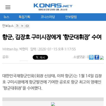
뉴스
특집기획
코나스마당
안보칼럼
안보뉴스
향군, 김장호 구미시장에게 ‘향군대휘장’ 수여
Written by.
박현미
입력 : 2026-01-15 오후 1:17:55
공유:
소셜댓글
: 0
대한민국재향군인회(회장 신상태, 이하 향군)는 1월 14일 김장
호 구미시장에게 향군발전에 기여한 공로로 향군 최고의 영예인
‘향군대휘장’을 수여했다.