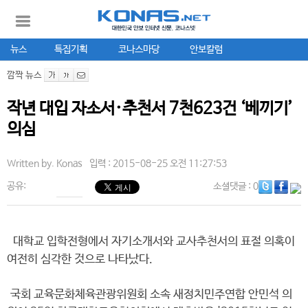
뉴스
특집기획
코나스마당
안보칼럼
깜짝 뉴스
작년 대입 자소서·추천서 7천623건 ‘베끼기’
의심
Written by.
Konas
입력 : 2015-08-25 오전 11:27:53
공유:
소셜댓글
: 0
대학교 입학전형에서 자기소개서와 교사추천서의 표절 의혹이
여전히 심각한 것으로 나타났다.
국회 교육문화체육관광위원회 소속 새정치민주연합 안민석 의