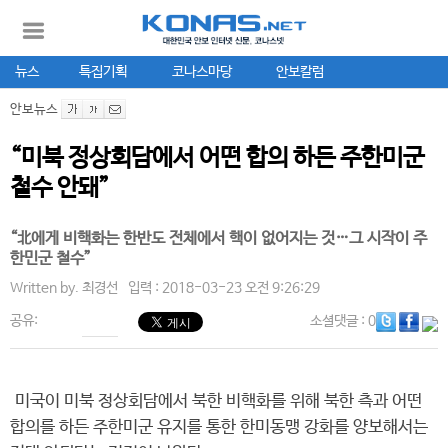
뉴스
특집기획
코나스마당
안보칼럼
안보뉴스
“미북 정상회담에서 어떤 합의 하든 주한미군
철수 안돼”
“北에게 비핵화는 한반도 전체에서 핵이 없어지는 것…그 시작이 주
한민군 철수”
Written by.
최경선
입력 : 2018-03-23 오전 9:26:29
공유:
소셜댓글
: 0
미국이 미북 정상회담에서 북한 비핵화를 위해 북한 측과 어떤
합의를 하든 주한미군 유지를 통한 한미동맹 강화를 양보해서는