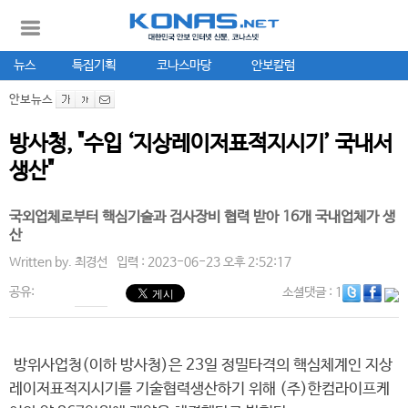
뉴스
특집기획
코나스마당
안보칼럼
안보뉴스
방사청, "수입 ‘지상레이저표적지시기’ 국내서
생산"
국외업체로부터 핵심기술과 검사장비 협력 받아 16개 국내업체가 생
산
Written by.
최경선
입력 : 2023-06-23 오후 2:52:17
공유:
소셜댓글
: 1
방위사업청(이하 방사청)은 23일 정밀타격의 핵심체계인 지상
레이저표적지시기를 기술협력생산하기 위해 (주)한컴라이프케