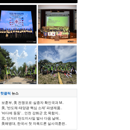
핫클릭
뉴스
보훈부, 美 전쟁포로·실종자 확인국과 M..
美, '반도체·태양광 핵심 소재' 파생제품..
'바다에 둥둥'…인천 강화군 北 목함지..
北, 단거리 탄도미사일 발사 다음 날에..
美해병대, 한국서 첫 자폭드론 실사격훈련..