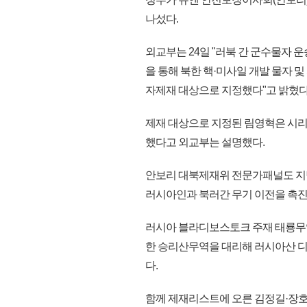
나섰다.
외교부는 24일 "러북 간 군수물자 운
을 통해 북한 핵·미사일 개발 물자 및
자제재 대상으로 지정했다"고 밝혔다
제재 대상으로 지정된 림영혁은 시
했다고 외교부는 설명했다.
안보리 대북제재위 전문가패널도 지
러시아인과 북러간 무기 이전을 촉진
러시아 블라디보스토크 주재 태룡무역 
한 승리산무역을 대리해 러시아산 
다.
함께 제재리스트에 오른 김정길·장호