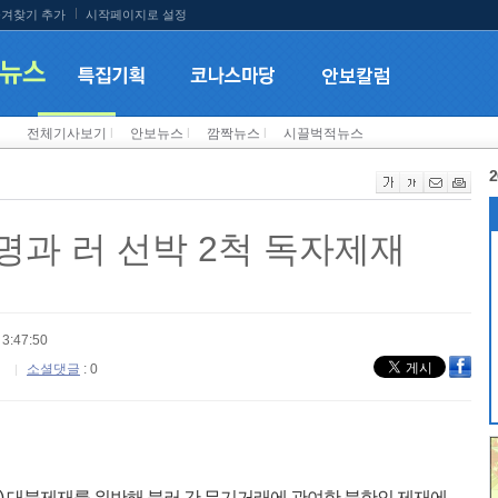
겨찾기 추가
시작페이지로 설정
전체기사보기
l
안보뉴스
l
깜짝뉴스
l
시끌벅적뉴스
2
명과 러 선박 2척 독자제재
3:47:50
소셜댓글
: 0
 대북제재를 위반해 북러 간 무기거래에 관여한 북한인 제재에