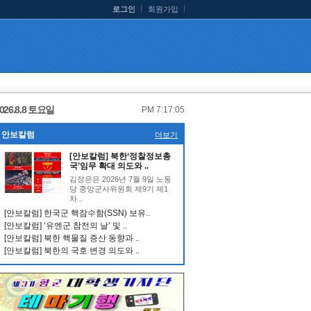
로그인
회원가입
026.8.8 토요일
PM 7:17:06
안보칼럼
더보기
[안보칼럼] 북한‘정찰정보총
국’임무 확대 의도와 ..
김정은은 2026년 7월 9일 노동
당 중앙군사위원회 제9기 제1
차 ..
[안보칼럼] 한국군 핵잠수함(SSN) 보유..
[안보칼럼] ‘유엔군 참전의 날’ 및 ..
[안보칼럼] 북한 핵물질 증산 동향과 ..
[안보칼럼] 북한의 국호 변경 의도와 ..