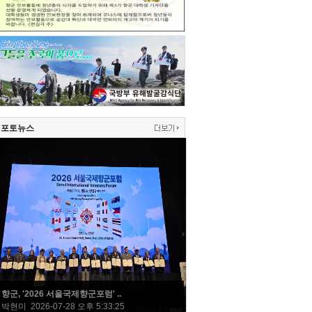
포토뉴스
향군, '2026 서울국제향군포럼' ..
박현미 2026-07-28 오후 5:33:25